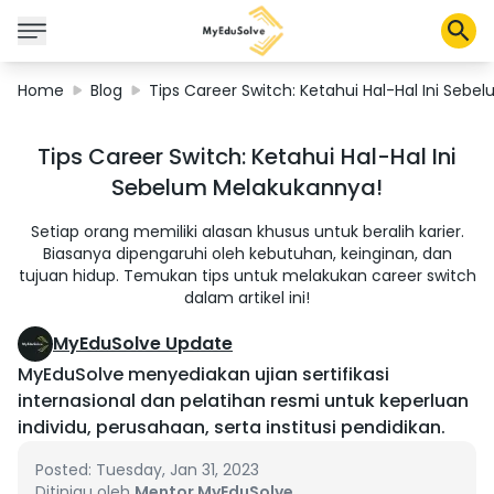
Home
Blog
Tips Career Switch: Ketahui Hal-Hal Ini Seb
Corporate Solutions
Tips Career Switch: Ketahui Hal-Hal Ini
Certifications
Sebelum Melakukannya!
Programs
About Us
Setiap orang memiliki alasan khusus untuk beralih karier.
Biasanya dipengaruhi oleh kebutuhan, keinginan, dan
tujuan hidup. Temukan tips untuk melakukan career switch
dalam artikel ini!
Shop
MyEduSolve Update
MyEduSolve menyediakan ujian sertifikasi
internasional dan pelatihan resmi untuk keperluan
My Cart
individu, perusahaan, serta institusi pendidikan.
Profile
Posted: Tuesday, Jan 31, 2023
Ditinjau oleh
Mentor MyEduSolve