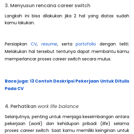
3. Menyusun rencana career switch
Langkah ini bisa dilakukan jika 2 hal yang diatas sudah
kamu lakukan.
Persiapkan
CV
,
resume
, serta
portofolio
dengan teliti.
Melakukan hal tersebut tentunya dapat membantu kamu
memperlancar proses
career switch
secara mulus.
Baca juga: 13 Contoh Deskripsi Pekerjaan Untuk Ditulis
Pada CV
4. Perhatikan
work life balance
Selanjutnya, penting untuk menjaga keseimbangan antara
pekerjaan (
work
) dan kehidupan pribadi (
life
) selama
proses
career switch
. Saat kamu memiliki keinginan untuk