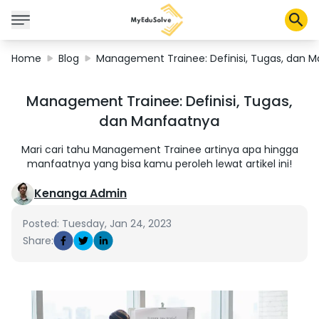
Home
Blog
Management Trainee: Definisi, Tugas, dan 
Solusi Perusahaan
Management Trainee: Definisi, Tugas,
Sertifikasi
dan Manfaatnya
Program
Tentang Kami
Mari cari tahu Management Trainee artinya apa hingga
manfaatnya yang bisa kamu peroleh lewat artikel ini!
Kenanga Admin
Shop
Posted: Tuesday, Jan 24, 2023
Share:
Keranjang Saya
Profil