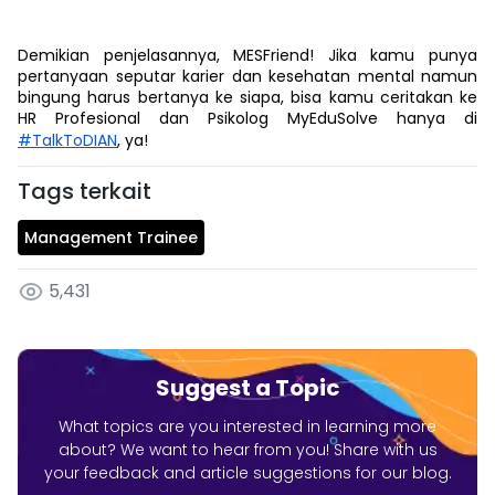
Demikian penjelasannya, MESFriend! Jika kamu punya
pertanyaan seputar karier dan kesehatan mental namun
bingung harus bertanya ke siapa, bisa kamu ceritakan ke
HR Profesional dan Psikolog MyEduSolve hanya di
#TalkToDIAN
, ya!
Tags terkait
Management Trainee
5,431
Suggest a Topic
What topics are you interested in learning more
about? We want to hear from you! Share with us
your feedback and article suggestions for our blog.