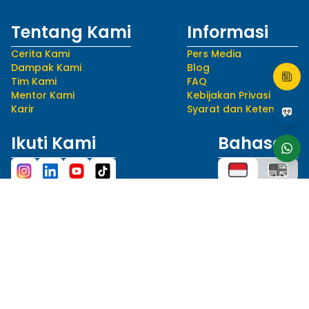
Tentang Kami
Informasi
Cerita Kami
Pers Media
Dampak Kami
Blog
Tim Kami
FAQ
Mentor Kami
Kebijakan Privasi
Karir
Syarat dan Ketentuan
Ikuti Kami
Bahasa
hello@myedusolve.com
+62 877-8890-9020
Distributor Resmi