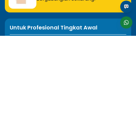
Untuk Profesional Tingkat Awal
MOS Excel Expert
MOS Excel Associate
Semua Program Tingkat Awal
Untuk Analis
MOS Word Associate
Project Management Ready
Semua Program Analis
Untuk Desainer
Adobe Illustrator