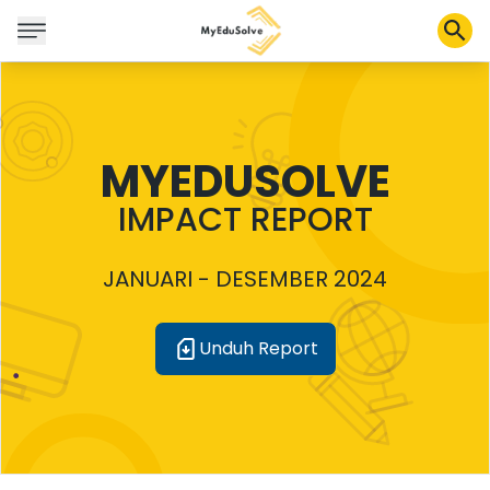
Solusi Perusahaan
MYEDUSOLVE
Sertifikasi
Program
IMPACT REPORT
Tentang Kami
JANUARI - DESEMBER 2024
Shop
Unduh Report
Keranjang Saya
Profil