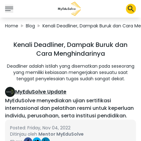
Home
Blog
Kenali Deadliner, Dampak Buruk dan Cara M
Solusi Perusahaan
Kenali Deadliner, Dampak Buruk dan
Sertifikasi
Cara Menghindarinya
Program
Tentang Kami
Deadliner adalah istilah yang disematkan pada seseorang
yang memiliki kebiasaan mengerjakan sesuatu saat
tenggat penyelesaian tugas sudah sangat dekat.
Shop
MyEduSolve Update
MyEduSolve menyediakan ujian sertifikasi
internasional dan pelatihan resmi untuk keperluan
individu, perusahaan, serta institusi pendidikan.
Keranjang Saya
Profil
Posted: Friday, Nov 04, 2022
Ditinjau oleh
Mentor MyEduSolve