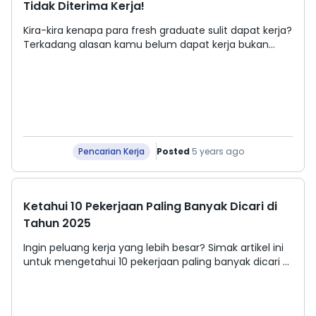
Tidak Diterima Kerja!
Kira-kira kenapa para fresh graduate sulit dapat kerja?
Terkadang alasan kamu belum dapat kerja bukan
karena kurang usaha tapi karena faktor lain. Cek
alasannya di bawah!
Posted
5 years ago
Pencarian Kerja
Ketahui 10 Pekerjaan Paling Banyak Dicari di
Tahun 2025
Ingin peluang kerja yang lebih besar? Simak artikel ini
untuk mengetahui 10 pekerjaan paling banyak dicari di
tahun 2025 dan cari tahu keterampilan yang
diperlukan untuk tetap relevan dalam dunia kerja
yang terus berkembang!