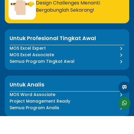
Design Challenges Menanti:
Bergabunglah Sekarang!
Untuk Profesional Tingkat Awal
MOS Excel Expert
MOS Excel Associate
Semua Program Tingkat Awal
Untuk Analis
MOS Word Associate
Project Management Ready
Semua Program Analis
Untuk Desainer