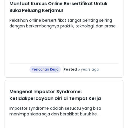
Manfaat Kursus Online Bersertifikat Untuk
Buka Peluang Kerjamu!
Pelatihan online bersertifikat sangat penting seiring
dengan berkembangnya praktik, teknologi, dan proses
di tempat kerja. Kursus online bersertifikat dapat
memberikan pembuktian atas keahlianmu. Telusuri
lebih banyak manfaatnya dalam artikel ini!
Posted
5 years ago
Pencarian Kerja
Mengenal Impostor Syndrome:
Ketidakpercayaan Diri di Tempat Kerja
Impostor syndrome adalah sesuatu yang bisa
menimpa siapa saja dan berakibat buruk ke
kesehatan mental serta fisik. Pola pikir ini akan
membuatmu sulit untuk percaya dengan