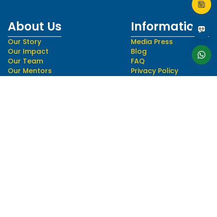
About Us
Informations
Our Story
Media Press
Our Impact
Blog
Our Team
FAQ
Our Mentors
Privacy Policy
Career
Terms and Conditions
Follow Us
Language
hello@myedusolve.com
+62 877-8890-9020
Authorized Distributor of