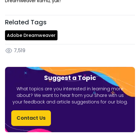
Dreamweaver kamu, yuk!
Related Tags
Adobe Dreamweaver
7,519
Suggest a Topic
What topics are you interested in learning more
about? We want to hear from you! Share with us
your feedback and article suggestions for our blog.
Contact Us