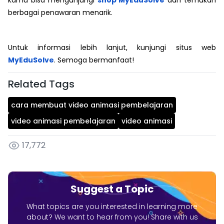
kamu bisa mengunjungi
shop MyEduSolve
dan temukan
berbagai penawaran menarik.
Untuk informasi lebih lanjut, kunjungi situs web
MyEduSolve
. Semoga bermanfaat!
Related Tags
cara membuat video animasi pembelajaran
video animasi pembelajaran
video animasi
17,772
Suggest a Topic
What topics are you interested in learning more
about? We want to hear from you! Share with us