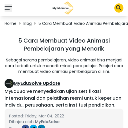
Home
Blog
5 Cara Membuat Video Animasi Pembelajara
Corporate Solutions
5 Cara Membuat Video Animasi
Certifications
Pembelajaran yang Menarik
Programs
About Us
Sebagai sarana pembelajaran, video animasi bisa menjadi
cara terbaik untuk menarik minat para pelajar. Pelajari cara
membuat video animasi pembelajaran di sini.
Shop
MyEduSolve Update
MyEduSolve menyediakan ujian sertifikasi
internasional dan pelatihan resmi untuk keperluan
individu, perusahaan, serta institusi pendidikan.
My Cart
Profile
Posted: Friday, Mar 04, 2022
Ditinjau oleh
MyEduSolve