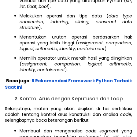
variabel dari tipe data yang ditetapkan Python (
str
,
int
,
float
,
bool
).
Melakukan operasi dan tipe data (
data type
conversion
,
indexing
,
slicing
,
construct data
structure
).
Menentukan urutan operasi berdasarkan hak
operasi yang lebih tinggi (
assignment
,
comparison
,
logical
,
arithmetic
,
identity
,
containment
).
Memilih operator untuk meraih hasil yang diinginkan
(
assignment
,
comparison
,
logical
,
arithmetic
,
identity
,
containment
).
Baca juga:
5 Rekomendasi Framework Python Terbaik
Saat Ini
Kontrol Arus dengan Keputusan dan Loop
Selanjutnya, materi yang akan diujikan di tes sertifikasi
adalah tentang kontrol arus konstruksi dan analisa
code
,
selengkapnya baca keterangan berikut:
Membuat dan menganalisa
code segment
yang
menggunakan
branching statement
(
if
,
elif
,
else
,