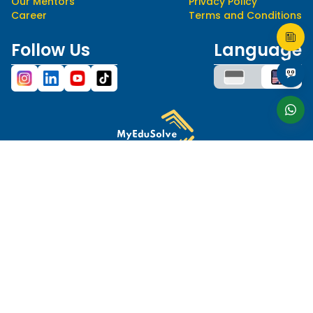
Our Mentors
Privacy Policy
Career
Terms and Conditions
Follow Us
Language
hello@myedusolve.com
+62 877-8890-9020
Authorized Distributor of
This site is protected by reCAPTCHA and the Google
Privacy Policy
and
Terms of Service
apply.
© 2023 MYEDUSOLVE. ALL RIGHTS RESERVED