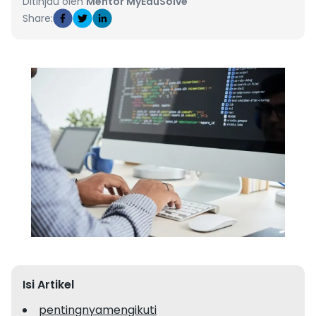
Ditinjau oleh
Mentor MyEduSolve
Share:
Isi Artikel
pentingnyamengikuti