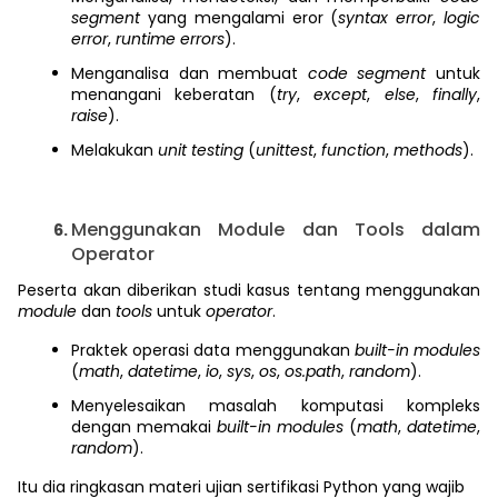
segment
yang mengalami eror (
syntax error
,
logic
error
,
runtime errors
).
Menganalisa dan membuat
code segment
untuk
menangani keberatan (
try
,
except
,
else
,
finally
,
raise
).
Melakukan
unit testing
(
unittest
,
function
,
methods
).
Menggunakan Module dan Tools dalam
Operator
Peserta akan diberikan studi kasus tentang menggunakan
module
dan
tools
untuk
operator
.
Praktek operasi data menggunakan
built-in modules
(
math
,
datetime
,
io
,
sys
,
os
,
os.path
,
random
).
Menyelesaikan masalah komputasi kompleks
dengan memakai
built-in modules
(
math
,
datetime
,
random
).
Itu dia ringkasan materi ujian sertifikasi Python yang wajib