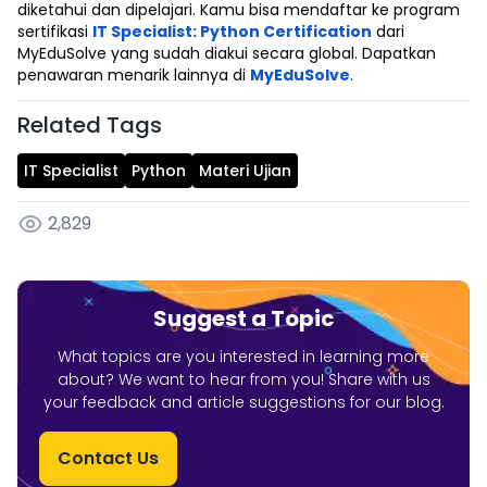
diketahui dan dipelajari. Kamu bisa mendaftar ke program
sertifikasi
IT Specialist: Python Certification
dari
MyEduSolve yang sudah diakui secara global. Dapatkan
penawaran menarik lainnya di
MyEduSolve
.
Related Tags
IT Specialist
Python
Materi Ujian
2,829
Suggest a Topic
What topics are you interested in learning more
about? We want to hear from you! Share with us
your feedback and article suggestions for our blog.
Contact Us