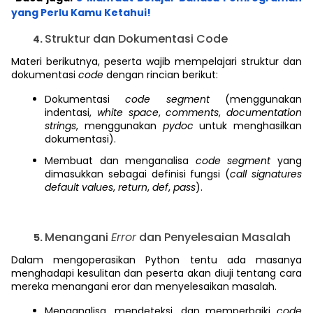
yang Perlu Kamu Ketahui!
Struktur dan Dokumentasi Code
Materi berikutnya, peserta wajib mempelajari struktur dan
dokumentasi
code
dengan rincian berikut:
Dokumentasi
code segment
(menggunakan
indentasi,
white space
,
comments
,
documentation
strings
, menggunakan
pydoc
untuk menghasilkan
dokumentasi).
Membuat dan menganalisa
code segment
yang
dimasukkan sebagai definisi fungsi (
call signatures
default values
,
return
,
def
,
pass
).
Menangani
Error
dan Penyelesaian Masalah
Dalam mengoperasikan Python tentu ada masanya
menghadapi kesulitan dan peserta akan diuji tentang cara
mereka menangani eror dan menyelesaikan masalah.
Menganalisa, mendeteksi, dan memperbaiki
code