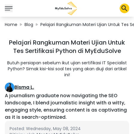
Home
Blog
Pelajari Rangkuman Materi Ujian Untuk Tes Se
Corporate Solutions
Pelajari Rangkuman Materi Ujian Untuk
Certifications
Tes Sertifikasi Python di MyEduSolve
Programs
About Us
Butuh persiapan sebelum ikut ujian sertifikasi IT Specialist
Python? Simak kisi-kisi soal tes yang akan diuji dari artikel
ini!
Shop
Bisma L.
A journalism graduate now navigating the SEO
landscape, I blend journalistic insight with a witty,
engaging style, ensuring content is as captivating
My Cart
as it is search-optimized.
Profile
Posted: Wednesday, May 08, 2024