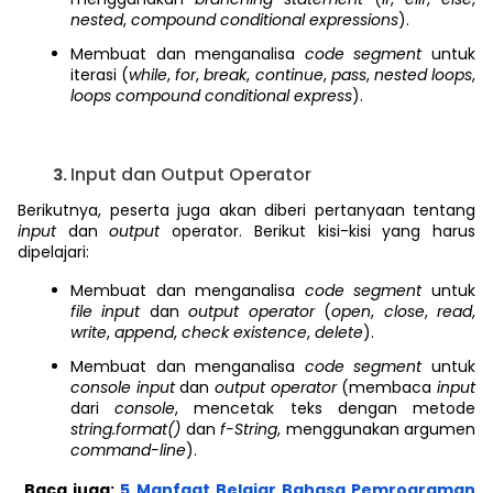
nested
,
compound conditional expressions
).
Membuat dan menganalisa
code segment
untuk
iterasi (
while
,
for
,
break
,
continue
,
pass
,
nested loops
,
loops compound conditional express
).
Input dan Output Operator
Berikutnya, peserta juga akan diberi pertanyaan tentang
input
dan
output
operator. Berikut kisi-kisi yang harus
dipelajari:
Membuat dan menganalisa
code segment
untuk
file input
dan
output operator
(
open
,
close
,
read
,
write
,
append
,
check existence
,
delete
).
Membuat dan menganalisa
code segment
untuk
console input
dan
output operator
(membaca
input
dari
console
, mencetak teks dengan metode
string.format()
dan
f-String
, menggunakan argumen
command-line
).
Baca juga:
5 Manfaat Belajar Bahasa Pemrograman