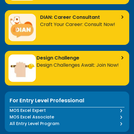
DIAN: Career Consultant
Craft Your Career: Consult Now!
Design Challenge
Design Challenges Await: Join Now!
For Entry Level Professional
MOS Excel Expert
MOS Excel Associate
All Entry Level Program