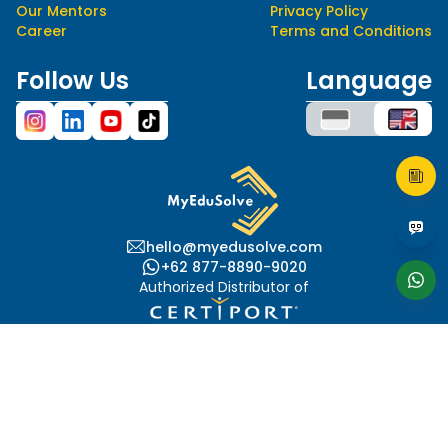
Our Mentors
Privacy Policy
Career
Terms and Conditions
Follow Us
Language
hello@myedusolve.com
+62 877-8890-9020
Authorized Distributor of
This site is protected by reCAPTCHA and the Google
Privacy Policy
and
Terms of Service
apply.
© 2023 MYEDUSOLVE. ALL RIGHTS RESERVED