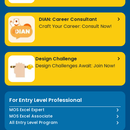
DIAN: Career Consultant
Craft Your Career: Consult Now!
Design Challenge
Design Challenges Await: Join Now!
For Entry Level Professional
MOS Excel Expert
MOS Excel Associate
All Entry Level Program