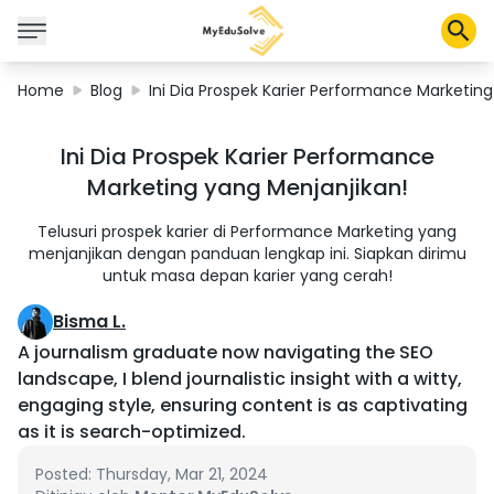
Home
Blog
Ini Dia Prospek Karier Performance Marketing
Corporate Solutions
Ini Dia Prospek Karier Performance
Certifications
Marketing yang Menjanjikan!
Programs
About Us
Telusuri prospek karier di Performance Marketing yang
menjanjikan dengan panduan lengkap ini. Siapkan dirimu
untuk masa depan karier yang cerah!
Shop
Bisma L.
A journalism graduate now navigating the SEO
landscape, I blend journalistic insight with a witty,
engaging style, ensuring content is as captivating
My Cart
as it is search-optimized.
Profile
Posted: Thursday, Mar 21, 2024