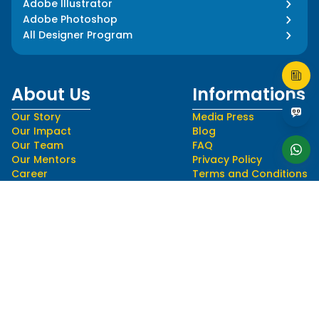
Adobe Illustrator
Adobe Photoshop
All Designer Program
About Us
Informations
Our Story
Media Press
Our Impact
Blog
Our Team
FAQ
Our Mentors
Privacy Policy
Career
Terms and Conditions
Follow Us
Language