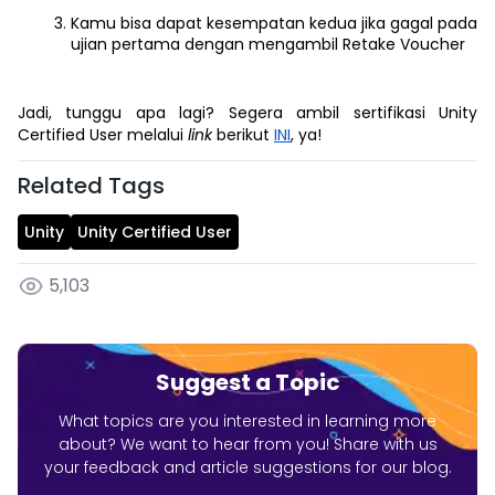
Kamu bisa dapat kesempatan kedua jika gagal pada
ujian pertama dengan mengambil Retake Voucher
Jadi, tunggu apa lagi? Segera ambil sertifikasi Unity
Certified User melalui
link
berikut
INI
, ya!
Related Tags
Unity
Unity Certified User
5,103
Suggest a Topic
What topics are you interested in learning more
about? We want to hear from you! Share with us
your feedback and article suggestions for our blog.