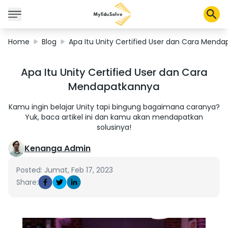
Home
Blog
Apa Itu Unity Certified User dan Cara Mend
Corporate Solutions
Apa Itu Unity Certified User dan Cara
Certifications
Mendapatkannya
Programs
About Us
Kamu ingin belajar Unity tapi bingung bagaimana caranya?
Yuk, baca artikel ini dan kamu akan mendapatkan
solusinya!
Shop
Kenanga Admin
Posted: Jumat, Feb 17, 2023
Share:
My Cart
Profile