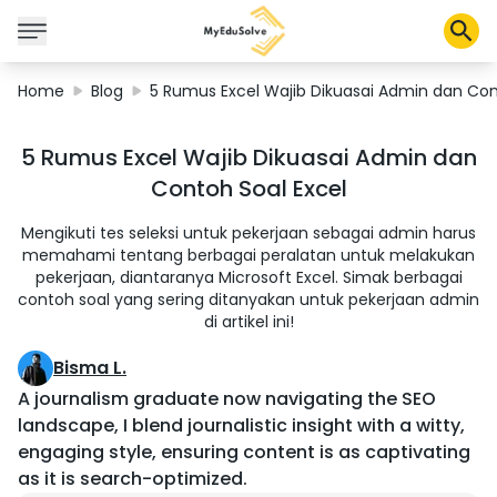
Home
Blog
5 Rumus Excel Wajib Dikuasai Admin dan Con
Corporate Solutions
5 Rumus Excel Wajib Dikuasai Admin dan
Certifications
Contoh Soal Excel
Programs
About Us
Mengikuti tes seleksi untuk pekerjaan sebagai admin harus
memahami tentang berbagai peralatan untuk melakukan
pekerjaan, diantaranya Microsoft Excel. Simak berbagai
contoh soal yang sering ditanyakan untuk pekerjaan admin
Shop
di artikel ini!
Bisma L.
A journalism graduate now navigating the SEO
My Cart
landscape, I blend journalistic insight with a witty,
Profile
engaging style, ensuring content is as captivating
as it is search-optimized.