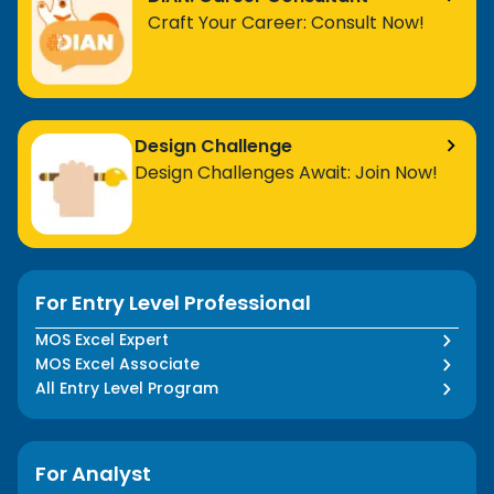
Craft Your Career: Consult Now!
Design Challenge
Design Challenges Await: Join Now!
For Entry Level Professional
MOS Excel Expert
MOS Excel Associate
All Entry Level Program
For Analyst