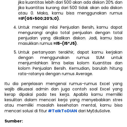
jika kuantitas lebih dari 500 akan ada diskon 20% dan
jika kuantitas kurang dari 500 tidak akan ada diskon
atau 0. Maka, kamu bisa menggunakan rumus
=IF(G5>500;20%;0)
.
Untuk mengisi nilai Penjualan Bersih, kamu dapat
mengurangi angka total penjualan dengan total
penjualan yang dikalikan diskon. Jadi, kamu bisa
masukkan rumus
=I5-(I5*J5)
.
Untuk pertanyaan terakhir, dapat kamu kerjakan
dengan menggunakan rumus SUM untuk
menjumlahkan lima belas kolom Kuantitas dan
kolom Penjualan Bersih. Kemudian, barulah hitung
rata-ratanya dengan rumus Average.
Itu dia penjelasan mengenai rumus-rumus Excel yang
wajib dikuasai admin dan juga contoh soal Excel yang
kerap dipakai pada tes kerja. Apabila kamu memiliki
kesulitan dalam mencari kerja yang menyebabkan stres
atau memiliki masalah kesehatan mental, kamu bisa
mencari solusi di fitur
#TalkToDIAN
dari MyEduSolve.
Sumber: