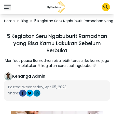
Home
Blog
5 Kegiatan Seru Ngabuburit Ramadhan yang
Corporate Solutions
5 Kegiatan Seru Ngabuburit Ramadhan
Certifications
yang Bisa Kamu Lakukan Sebelum
Programs
Berbuka
About Us
Manfaat puasa Ramadhan bisa lebih terasa jika kamu juga
melakukan 5 kegiatan seru saat ngabuburit!
Shop
Kenanga Admin
Posted: Wednesday, Apr 05, 2023
Share:
My Cart
Profile