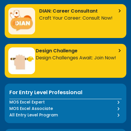
DIAN: Career Consultant
Craft Your Career: Consult Now!
Design Challenge
Design Challenges Await: Join Now!
For Entry Level Professional
MOS Excel Expert
MOS Excel Associate
All Entry Level Program