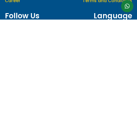
Career
Terms and Conditions
Follow Us
Language
hello@myedusolve.com
+62 877-8890-9020
Authorized Distributor of
This site is protected by reCAPTCHA and the Google
Privacy Policy
and
Terms of Service
apply.
© 2023 MYEDUSOLVE. ALL RIGHTS RESERVED