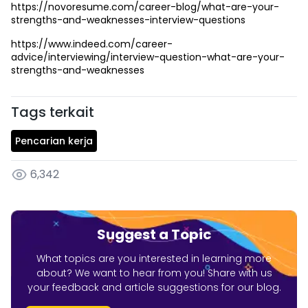
https://novoresume.com/career-blog/what-are-your-
strengths-and-weaknesses-interview-questions
https://www.indeed.com/career-
advice/interviewing/interview-question-what-are-your-
strengths-and-weaknesses
Tags terkait
Pencarian kerja
6,342
Suggest a Topic
What topics are you interested in learning more
about? We want to hear from you! Share with us
your feedback and article suggestions for our blog.