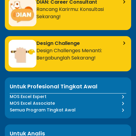
DIAN: Career Consultant
Rancang Karirmu: Konsultasi
Sekarang!
Design Challenge
Design Challenges Menanti:
Bergabunglah Sekarang!
Untuk Profesional Tingkat Awal
MOS Excel Expert
MOS Excel Associate
Semua Program Tingkat Awal
Untuk Analis