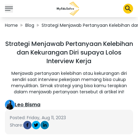
Home
Blog
Strategi Menjawab Pertanyaan Kelebihan dan 
Solusi Perusahaan
Strategi Menjawab Pertanyaan Kelebihan
Sertifikasi
dan Kekurangan Diri supaya Lolos
Program
Interview Kerja
Tentang Kami
Menjawab pertanyaan kelebihan atau kekurangan diri
sendiri saat interview pekerjaan memang bisa cukup
menyulitkan. Simak strategi yang bisa kamu terapkan
Shop
dalam menjawab pertanyaan tersebut di artikel inI!
Leo Bisma
Keranjang Saya
Posted: Friday, Aug 11, 2023
Profil
Share: