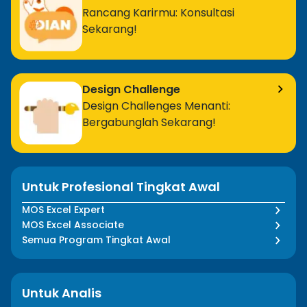
Rancang Karirmu: Konsultasi
Sekarang!
Design Challenge
Design Challenges Menanti:
Bergabunglah Sekarang!
Untuk Profesional Tingkat Awal
MOS Excel Expert
MOS Excel Associate
Semua Program Tingkat Awal
Untuk Analis