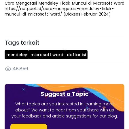
Cara Mengatasi Mendeley Tidak Muncul di Microsoft Word
https://netgeek.id/cara-mengatasi-mendeley-tidak-
muncul-di-microsoft-word/ (Diakses Februari 2024)
Tags terkait
mendeley
microsoft word
daftar isi
48,856
Suggest a Topic
What topics are you interested in learning more
about? We want to hear from you! Share with us
your feedback and article suggestions for our blog.