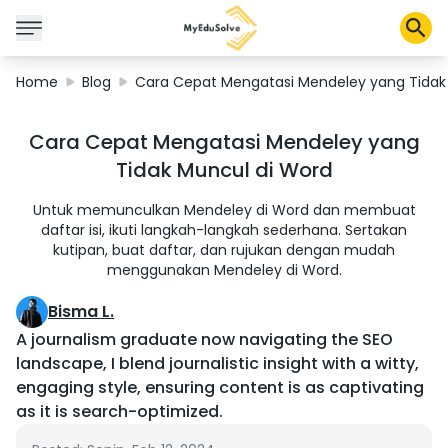
Home
Blog
Cara Cepat Mengatasi Mendeley yang Tidak
Solusi Perusahaan
Cara Cepat Mengatasi Mendeley yang
Sertifikasi
Tidak Muncul di Word
Program
Tentang Kami
Untuk memunculkan Mendeley di Word dan membuat
daftar isi, ikuti langkah-langkah sederhana. Sertakan
kutipan, buat daftar, dan rujukan dengan mudah
menggunakan Mendeley di Word.
Shop
Bisma L.
A journalism graduate now navigating the SEO
landscape, I blend journalistic insight with a witty,
Keranjang Saya
engaging style, ensuring content is as captivating
Profil
as it is search-optimized.