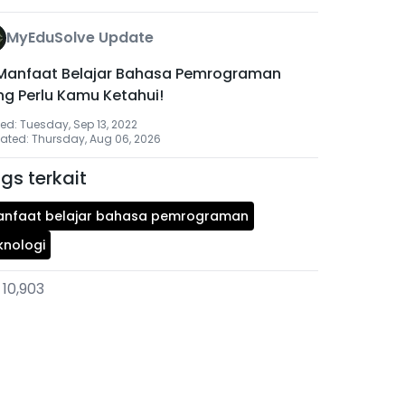
MyEduSolve Update
 Manfaat Belajar Bahasa Pemrograman
ng Perlu Kamu Ketahui!
ed: Tuesday, Sep 13, 2022
ated: Thursday, Aug 06, 2026
gs terkait
nfaat belajar bahasa pemrograman
knologi
10,903