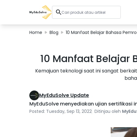
Home
Blog
10 Manfaat Belajar Bahasa Pemr
Solusi Perusahaan
10 Manfaat Belajar
Sertifikasi
Program
Kemajuan teknologi saat ini sangat ber
Tentang Kami
baha
MyEduSolve Update
Shop
MyEduSolve menyediakan ujian sertifikasi in
Posted: Tuesday, Sep 13, 2022
Ditinjau oleh
MyEdu
Keranjang Saya
Profil