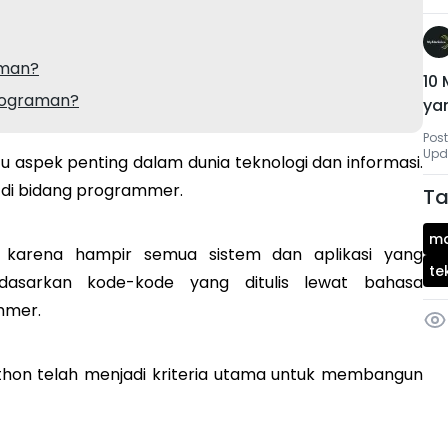
aman?
10
rograman?
ya
Post
Upd
aspek penting dalam dunia teknologi dan informasi.
r di bidang programmer.
Ta
ma
karena hampir semua sistem dan aplikasi yang
te
rdasarkan kode-kode yang ditulis lewat bahasa
mmer.
ython telah menjadi kriteria utama untuk membangun