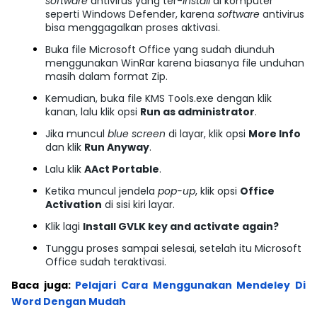
software
antivirus yang ter-
install
di komputer
seperti Windows Defender, karena
software
antivirus
bisa menggagalkan proses aktivasi.
Buka file Microsoft Office yang sudah diunduh
menggunakan WinRar karena biasanya file unduhan
masih dalam format Zip.
Kemudian, buka file KMS Tools.exe dengan klik
kanan, lalu klik opsi
Run as administrator
.
Jika muncul
blue screen
di layar, klik opsi
More Info
dan klik
Run Anyway
.
Lalu klik
AAct Portable
.
Ketika muncul jendela
pop-up
, klik opsi
Office
Activation
di sisi kiri layar.
Klik lagi
Install GVLK key and activate again?
Tunggu proses sampai selesai, setelah itu Microsoft
Office sudah teraktivasi.
Baca juga:
Pelajari Cara Menggunakan Mendeley Di
Word Dengan Mudah