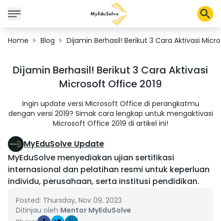
Home
Blog
Dijamin Berhasil! Berikut 3 Cara Aktivasi Micr
Solusi Perusahaan
Dijamin Berhasil! Berikut 3 Cara Aktivasi
Sertifikasi
Microsoft Office 2019
Program
Tentang Kami
Ingin update versi Microsoft Office di perangkatmu
dengan versi 2019? Simak cara lengkap untuk mengaktivasi
Microsoft Office 2019 di artikel ini!
Shop
MyEduSolve Update
MyEduSolve menyediakan ujian sertifikasi
internasional dan pelatihan resmi untuk keperluan
individu, perusahaan, serta institusi pendidikan.
Keranjang Saya
Profil
Posted: Thursday, Nov 09, 2023
Ditinjau oleh
Mentor MyEduSolve