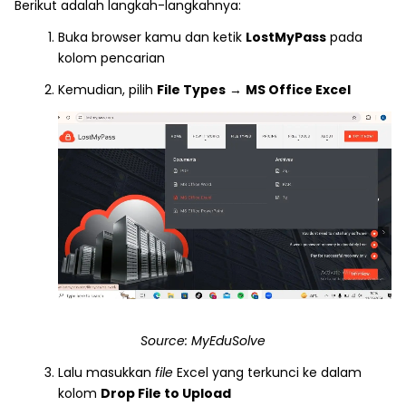
Berikut adalah langkah-langkahnya:
Buka browser kamu dan ketik
LostMyPass
pada
kolom pencarian
Kemudian, pilih
File Types
→
MS Office Excel
Source: MyEduSolve
Lalu masukkan
file
Excel yang terkunci ke dalam
kolom
Drop File to Upload