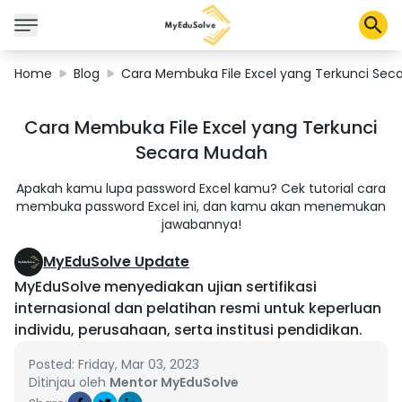
Home
Blog
Cara Membuka File Excel yang Terkunci Sec
Corporate Solutions
Cara Membuka File Excel yang Terkunci
Certifications
Secara Mudah
Programs
About Us
Apakah kamu lupa password Excel kamu? Cek tutorial cara
membuka password Excel ini, dan kamu akan menemukan
jawabannya!
Shop
MyEduSolve Update
MyEduSolve menyediakan ujian sertifikasi
internasional dan pelatihan resmi untuk keperluan
individu, perusahaan, serta institusi pendidikan.
My Cart
Profile
Posted: Friday, Mar 03, 2023
Ditinjau oleh
Mentor MyEduSolve