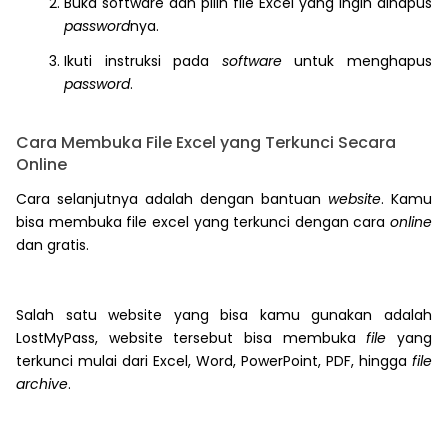
Buka software dan pilih file Excel yang ingin dihapus
password
nya.
Ikuti instruksi pada
software
untuk menghapus
password
.
Cara Membuka File Excel yang Terkunci Secara
Online
Cara selanjutnya adalah dengan bantuan
website
. Kamu
bisa membuka file excel yang terkunci dengan cara
online
dan gratis.
Salah satu website yang bisa kamu gunakan adalah
LostMyPass, website tersebut bisa membuka
file
yang
terkunci mulai dari Excel, Word, PowerPoint, PDF, hingga
file
archive
.