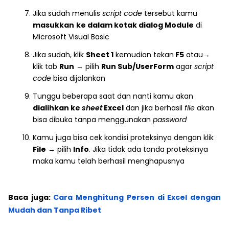
Jika sudah menulis
script code
tersebut kamu
masukkan
ke dalam kotak dialog Module
di
Microsoft Visual Basic
Jika sudah, klik
Sheet 1
kemudian tekan
F5
atau→
klik tab
Run
→ pilih
Run Sub/UserForm
agar
script
code
bisa dijalankan
Tunggu beberapa saat dan nanti kamu akan
dialihkan ke
sheet
Excel
dan jika berhasil
file
akan
bisa dibuka tanpa menggunakan
password
Kamu juga bisa cek kondisi proteksinya dengan klik
File
→ pilih
Info
. Jika tidak ada tanda proteksinya
maka kamu telah berhasil menghapusnya
Baca juga:
Cara Menghitung Persen di Excel dengan
Mudah dan Tanpa Ribet