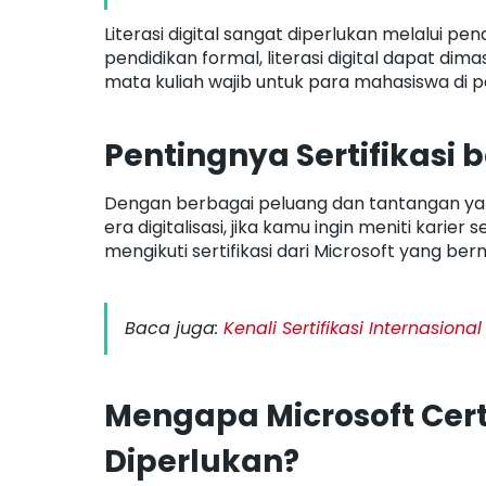
Literasi digital sangat diperlukan melalui p
pendidikan formal, literasi digital dapat di
mata kuliah wajib untuk para mahasiswa di p
Pentingnya Sertifikasi 
Dengan berbagai peluang dan tantangan ya
era digitalisasi, jika kamu ingin meniti karie
mengikuti sertifikasi dari Microsoft yang be
Baca juga:
Kenali Sertifikasi Internasion
Mengapa Microsoft Cert
Diperlukan?