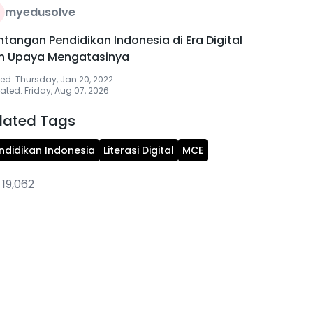
myedusolve
tangan Pendidikan Indonesia di Era Digital
n Upaya Mengatasinya
ed: Thursday, Jan 20, 2022
ted: Friday, Aug 07, 2026
lated Tags
ndidikan Indonesia
Literasi Digital
MCE
19,062