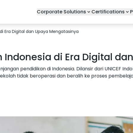
Corporate Solutions
Certifications
P
di Era Digital dan Upaya Mengatasinya
 Indonesia di Era Digital d
gan pendidikan di Indonesia. Dilansir dari UNICEF Indo
kolah tidak beroperasi dan beralih ke proses pembelajara