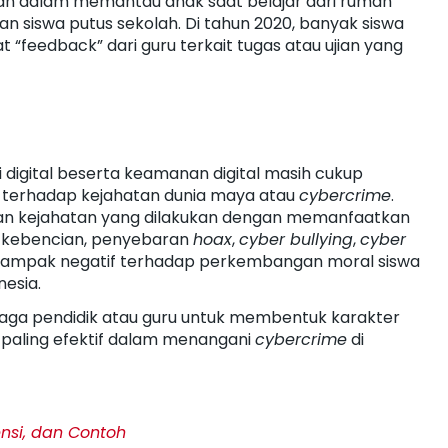
itan dalam memantau anak saat belajar dari rumah
an siswa putus sekolah. Di tahun 2020, banyak siswa
“feedback” dari guru terkait tugas atau ujian yang
 digital beserta keamanan digital masih cukup
 terhadap kejahatan dunia maya atau
cybercrime
.
kan kejahatan yang dilakukan dengan memanfaatkan
an kebencian, penyebaran
hoax
,
cyber bullying
,
cyber
erdampak negatif terhadap perkembangan moral siswa
nesia.
naga pendidik atau guru untuk membentuk karakter
g paling efektif dalam menangani
cybercrime
di
ensi, dan Contoh