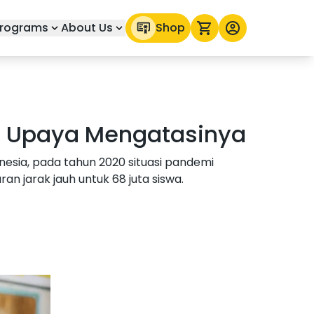
rograms
About Us
Shop
an Upaya Mengatasinya
nesia, pada tahun 2020 situasi pandemi
n jarak jauh untuk 68 juta siswa.