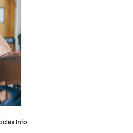
ticles Info