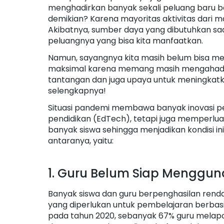
menghadirkan banyak sekali peluang baru b
demikian? Karena mayoritas aktivitas dari ma
Akibatnya, sumber daya yang dibutuhkan saat
peluangnya yang bisa kita manfaatkan.
Namun, sayangnya kita masih belum bisa 
maksimal karena memang masih mengahadap
tantangan dan juga upaya untuk meningkatka
selengkapnya!
Situasi pandemi membawa banyak inovasi pem
pendidikan (EdTech), tetapi juga memperlua
banyak siswa sehingga menjadikan kondisi ini
antaranya, yaitu:
1. Guru Belum Siap Menggun
Banyak siswa dan guru berpenghasilan rendah
yang diperlukan untuk pembelajaran berbasis d
pada tahun 2020, sebanyak 67% guru melap