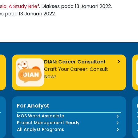
ia: A Study Brief
. Diakses pada 13 Januari 2022.
es pada 13 Januari 2022.
DIAN: Career Consultant
Craft Your Career: Consult
Now!
For Analyst
MOS Word Associate
Project Management Ready
All Analyst Programs