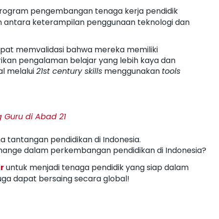
rogram pengembangan tenaga kerja pendidik
n antara keterampilan penggunaan teknologi dan
k dapat memvalidasi bahwa mereka memiliki
kan pengalaman belajar yang lebih kaya dan
al melalui
21st century skills
menggunakan
tools
g Guru di Abad 21
na tantangan pendidikan di Indonesia.
change dalam perkembangan pendidikan di Indonesia?
r
untuk menjadi tenaga pendidik yang siap dalam
a dapat bersaing secara global!