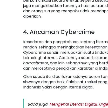
berkomunikasi secara efektif. Seperti kesul
juga mengakibatkan turunnya hasil belajar, d
dan orang tua yang mengaku tidak mendapat 
diberikan.
4. Ancaman Cybercrime
Kesadaran dan pengetahuan tentang literasi
rendah, sehingga meningkatkan kerentanan
Cybercrime sendiri merupakan suatu tinda
teknologi internet. Contohnya seperti ujar
harrashment
, dan lain sebagainya yang b
dan merosotnya pendidikan karakter di Indo
Oleh sebab itu, diperlukan adanya peran te
siswanya dengan baik. Salah satu solusi yan
Indonesia yakni dengan literasi digital.
Baca juga:
Mengenal Literasi Digital, Urg