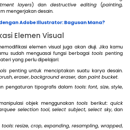
stment layers
) dan
destructive editing
(
painting,
am mengerjakan desain.
engan Adobe Illustrator: Bagusan Mana?
asi Elemen Visual
fikasi elemen visual juga akan diuji. Jika kamu
kamu sudah menguasai fungsi berbagai
tools
penting
teri yang perlu dipelajari:
ools
penting untuk menciptakan suatu karya desain.
brush
,
eraser
,
background eraser,
dan
paint bucket
.
n pengaturan tipografis dalam
tools
:
font
,
size
,
style
,
manipulasi objek menggunakan
tools
berikut:
quick
rquee selection tool
,
select subject
,
select sky
, dan
n
tools
:
resize
,
crop
,
expanding
,
resampling
,
wrapped
,