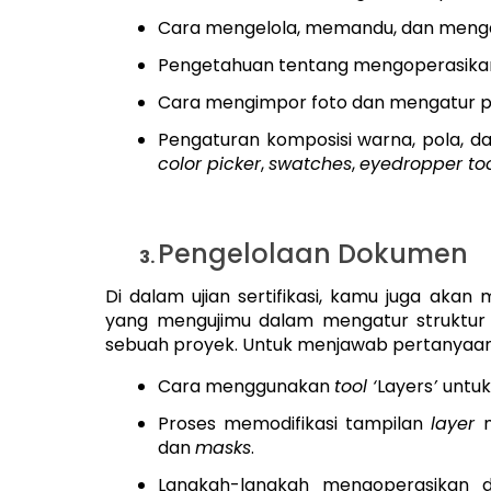
Cara mengelola, memandu, dan meng
Pengetahuan tentang mengoperasik
Cara mengimpor foto dan mengatur pos
Pengaturan komposisi warna, pola, 
color picker
,
swatches
,
eyedropper to
Pengelolaan Dokumen
Di dalam ujian sertifikasi, kamu juga ak
yang mengujimu dalam mengatur struktur l
sebuah proyek. Untuk menjawab pertanyaan 
Cara menggunakan
tool ‘
Layers
’
untuk
Proses memodifikasi tampilan
layer
dan
masks
.
Langkah-langkah mengoperasika