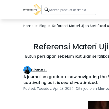
Home
Blog
Referensi Materi Ujian Sertifikasi
Corporate Solutions
Referensi Materi Uj
Certifications
Programs
Butuh persiapan sebelum ikut ujian sertifikas
About Us
Bisma L.
Shop
A journalism graduate now navigating the SE
captivating as it is search-optimized.
Posted: Tuesday, Apr 23, 2024
Ditinjau oleh
Mento
My Cart
Profile