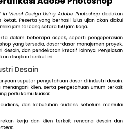
Sertifikasi Adobe Photoshop
al in Visual Design Using Adobe Photoshop
diadakan
ketat. Peserta yang berhasil lulus ujian akan diakui
liki jam terbang setara 150 jam kerja.
serta dalam beberapa aspek, seperti pengoperasian
toshop yang tersedia, dasar-dasar manajemen proyek,
i desain, dan pendekatan kreatif lainnya. Penjelasan
an disajikan berikut ini.
stri Desain
tanyaan seputar pengetahuan dasar di industri desain.
ra menangani klien, serta pengetahuan umum terkait
ang perlu kamu kuasai:
et audiens, dan kebutuhan audiens sebelum memulai
rekan kerja dan klien terkait rencana desain dan
ement
.