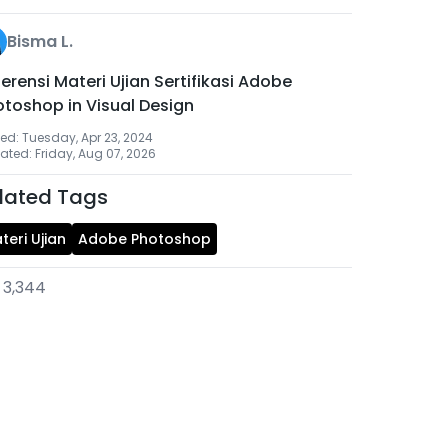
Bisma L.
erensi Materi Ujian Sertifikasi Adobe
otoshop in Visual Design
ed: Tuesday, Apr 23, 2024
ted: Friday, Aug 07, 2026
lated Tags
teri Ujian
Adobe Photoshop
3,344