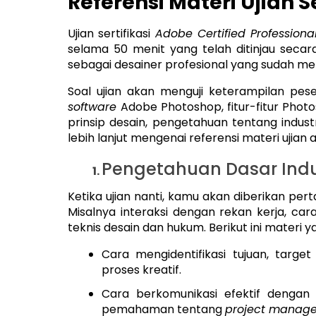
Referensi Materi Ujian 
Ujian sertifikasi
Adobe Certified Profession
selama 50 menit yang telah ditinjau secara 
sebagai desainer profesional yang sudah memi
Soal ujian akan menguji keterampilan pe
software
Adobe Photoshop, fitur-fitur Pho
prinsip desain, pengetahuan tentang industr
lebih lanjut mengenai referensi materi ujian ak
Pengetahuan Dasar Indu
Ketika ujian nanti, kamu akan diberikan per
Misalnya interaksi dengan rekan kerja, ca
teknis desain dan hukum. Berikut ini materi y
Cara mengidentifikasi tujuan, targ
proses kreatif.
Cara berkomunikasi efektif dengan 
pemahaman tentang
project manag