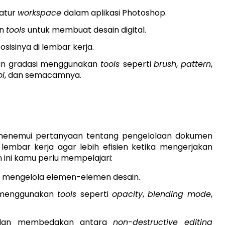
atur
workspace
dalam aplikasi Photoshop.
an
tools
untuk membuat desain digital.
isinya di lembar kerja.
dan gradasi menggunakan
tools
seperti
brush
,
pattern
,
ol
, dan semacamnya.
an menemui pertanyaan tentang pengelolaan dokumen
embar kerja agar lebih efisien ketika mengerjakan
ini kamu perlu mempelajari:
 mengelola elemen-elemen desain.
menggunakan
tools
seperti
opacity
,
blending mode
,
n dan membedakan antara
non-destructive editing