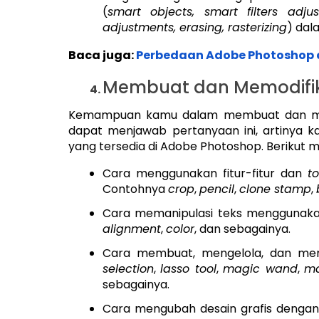
(
smart objects, smart filters adju
adjustments, erasing, rasterizing
) dal
Baca juga:
Perbedaan Adobe Photoshop d
Membuat dan Memodifik
Kemampuan kamu dalam membuat dan memodi
dapat menjawab pertanyaan ini, artinya 
yang tersedia di Adobe Photoshop. Berikut ma
Cara menggunakan fitur-fitur dan
t
Contohnya
crop
,
pencil
,
clone stamp
,
Cara memanipulasi teks menggunaka
alignment
,
color
, dan sebagainya.
Cara membuat, mengelola, dan me
selection
,
lasso tool
,
magic wand
,
ma
sebagainya.
Cara mengubah desain grafis denga