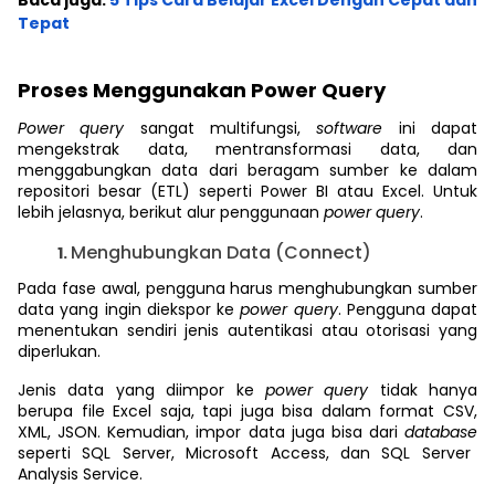
Baca juga:
5 Tips Cara Belajar Excel Dengan Cepat dan
Tepat
Proses Menggunakan Power Query
Power query
sangat multifungsi,
software
ini dapat
mengekstrak data, mentransformasi data, dan
menggabungkan data dari beragam sumber ke dalam
repositori besar (ETL) seperti Power BI atau Excel. Untuk
lebih jelasnya, berikut alur penggunaan
power query
.
Menghubungkan Data (Connect)
Pada fase awal, pengguna harus menghubungkan sumber
data yang ingin diekspor ke
power query
. Pengguna dapat
menentukan sendiri jenis autentikasi atau otorisasi yang
diperlukan.
Jenis data yang diimpor ke
power query
tidak hanya
berupa file Excel saja, tapi juga bisa dalam format CSV,
XML, JSON. Kemudian, impor data juga bisa dari
database
seperti SQL Server, Microsoft Access, dan SQL Server
Analysis Service.