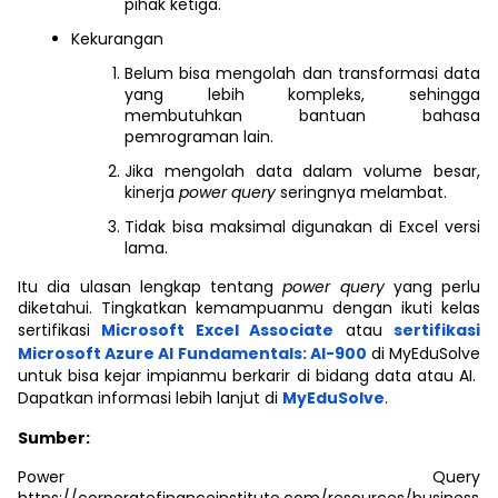
pihak ketiga.
Kekurangan
Belum bisa mengolah dan transformasi data
yang lebih kompleks, sehingga
membutuhkan bantuan bahasa
pemrograman lain.
Jika mengolah data dalam volume besar,
kinerja
power query
seringnya melambat.
Tidak bisa maksimal digunakan di Excel versi
lama.
Itu dia ulasan lengkap tentang
power query
yang perlu
diketahui. Tingkatkan kemampuanmu dengan ikuti kelas
sertifikasi
Microsoft Excel Associate
atau
sertifikasi
Microsoft Azure AI Fundamentals: AI-900
di MyEduSolve
untuk bisa kejar impianmu berkarir di bidang data atau AI.
Dapatkan informasi lebih lanjut di
MyEduSolve
.
Sumber:
Power Query