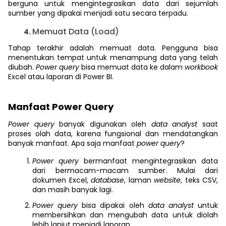
berguna untuk mengintegrasikan data dari sejumlah
sumber yang dipakai menjadi satu secara terpadu.
Memuat Data (Load)
Tahap terakhir adalah memuat data. Pengguna bisa
menentukan tempat untuk menampung data yang telah
diubah.
Power query
bisa memuat data ke dalam
workbook
Excel atau laporan di Power BI.
Manfaat Power Query
Power query
banyak digunakan oleh
data analyst
saat
proses olah data, karena fungsional dan mendatangkan
banyak manfaat. Apa saja manfaat
power query
?
Power query
bermanfaat mengintegrasikan data
dari bermacam-macam sumber. Mulai dari
dokumen Excel,
database
, laman
website
, teks CSV,
dan masih banyak lagi.
Power query
bisa dipakai oleh
data analyst
untuk
membersihkan dan mengubah data untuk diolah
lebih lanjut menjadi laporan.