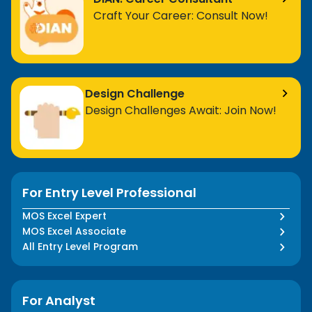
Craft Your Career: Consult Now!
Design Challenge
Design Challenges Await: Join Now!
For Entry Level Professional
MOS Excel Expert
MOS Excel Associate
All Entry Level Program
For Analyst