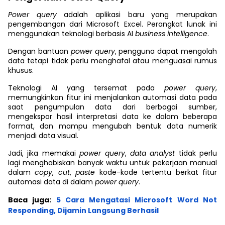
Power query
adalah aplikasi baru yang merupakan
pengembangan dari Microsoft Excel. Perangkat lunak ini
menggunakan teknologi berbasis AI
business intelligence
.
Dengan bantuan
power query
, pengguna dapat mengolah
data tetapi tidak perlu menghafal atau menguasai rumus
khusus.
Teknologi AI yang tersemat pada
power query
,
memungkinkan fitur ini menjalankan automasi data pada
saat pengumpulan data dari berbagai sumber,
mengekspor hasil interpretasi data ke dalam beberapa
format, dan mampu mengubah bentuk data numerik
menjadi data visual.
Jadi, jika memakai
power query
,
data analyst
tidak perlu
lagi menghabiskan banyak waktu untuk pekerjaan manual
dalam
copy
,
cut
,
paste
kode-kode tertentu berkat fitur
automasi data di dalam
power query
.
Baca juga:
5 Cara Mengatasi Microsoft Word Not
Responding, Dijamin Langsung Berhasil