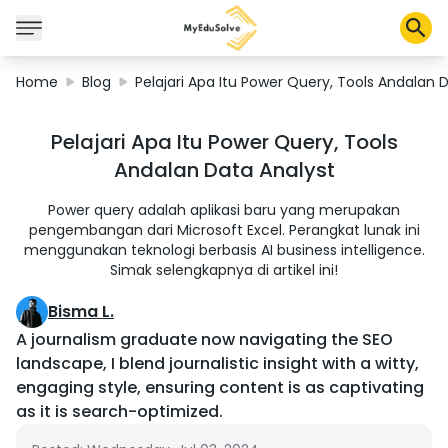
Home
Blog
Pelajari Apa Itu Power Query, Tools Andalan 
Corporate Solutions
Pelajari Apa Itu Power Query, Tools
Certifications
Andalan Data Analyst
Programs
About Us
Power query adalah aplikasi baru yang merupakan
pengembangan dari Microsoft Excel. Perangkat lunak ini
menggunakan teknologi berbasis AI business intelligence.
Simak selengkapnya di artikel ini!
Shop
Bisma L.
A journalism graduate now navigating the SEO
landscape, I blend journalistic insight with a witty,
My Cart
engaging style, ensuring content is as captivating
Profile
as it is search-optimized.