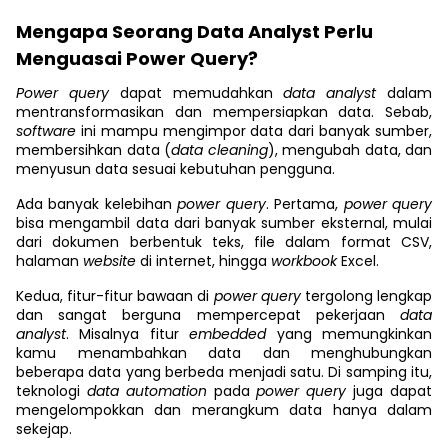
Mengapa Seorang Data Analyst Perlu
Menguasai Power Query?
Power query
dapat memudahkan
data analyst
dalam
mentransformasikan dan mempersiapkan data. Sebab,
software
ini mampu mengimpor data dari banyak sumber,
membersihkan data (
data cleaning
), mengubah data, dan
menyusun data sesuai kebutuhan pengguna.
Ada banyak kelebihan
power query
. Pertama,
power query
bisa mengambil data dari banyak sumber eksternal, mulai
dari dokumen berbentuk teks, file dalam format CSV,
halaman
website
di internet, hingga
workbook
Excel.
Kedua, fitur-fitur bawaan di
power query
tergolong lengkap
dan sangat berguna mempercepat pekerjaan
data
analyst
. Misalnya fitur
embedded
yang memungkinkan
kamu menambahkan data dan menghubungkan
beberapa data yang berbeda menjadi satu. Di samping itu,
teknologi
data automation
pada
power query
juga dapat
mengelompokkan dan merangkum data hanya dalam
sekejap.