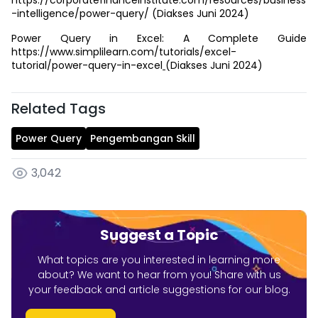
https://corporatefinanceinstitute.com/resources/business
-intelligence/power-query/ (Diakses Juni 2024)
Power Query in Excel: A Complete Guide
https://www.simplilearn.com/tutorials/excel-
tutorial/power-query-in-excel
(Diakses Juni 2024)
Related Tags
Power Query
Pengembangan Skill
3,042
Suggest a Topic
What topics are you interested in learning more
about? We want to hear from you! Share with us
your feedback and article suggestions for our blog.