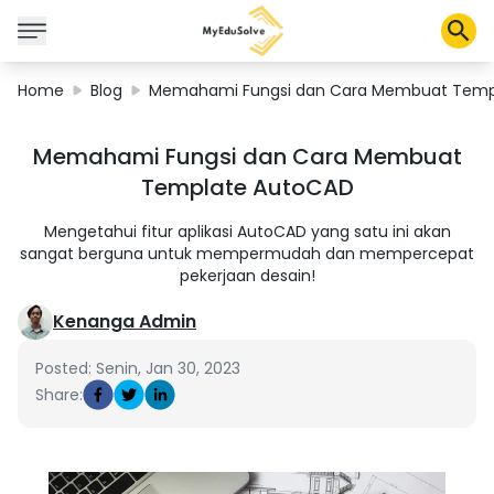
Home
Blog
Memahami Fungsi dan Cara Membuat Temp
Corporate Solutions
Memahami Fungsi dan Cara Membuat
Certifications
Template AutoCAD
Programs
About Us
Mengetahui fitur aplikasi AutoCAD yang satu ini akan
sangat berguna untuk mempermudah dan mempercepat
pekerjaan desain!
Shop
Kenanga Admin
Posted: Senin, Jan 30, 2023
Share:
My Cart
Profile