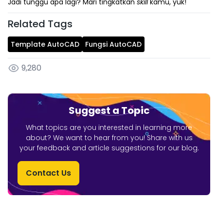
Jadi tunggu apa lagi? Mari tingkatkan
skill
kamu, yuk!
Related Tags
Template AutoCAD
Fungsi AutoCAD
9,280
Suggest a Topic
What topics are you interested in learning more
about? We want to hear from you! Share with us
your feedback and article suggestions for our blog.
Contact Us