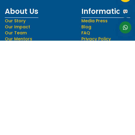
About Us
Informations
Our Story
Media Press
Our Impact
Blog
Our Team
FAQ
Our Mentors
Privacy Policy
Career
Terms and Conditions
Follow Us
Language
hello@myedusolve.com
+62 877-8890-9020
Authorized Distributor of