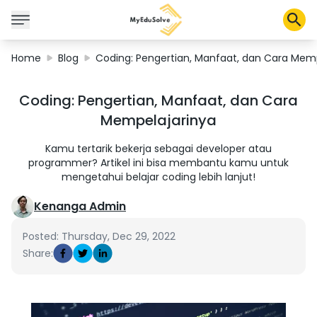
Home
Blog
Coding: Pengertian, Manfaat, dan Cara Mem
Corporate Solutions
Coding: Pengertian, Manfaat, dan Cara
Certifications
Mempelajarinya
Programs
About Us
Kamu tertarik bekerja sebagai developer atau
programmer? Artikel ini bisa membantu kamu untuk
mengetahui belajar coding lebih lanjut!
Shop
Kenanga Admin
Posted: Thursday, Dec 29, 2022
Share:
My Cart
Profile