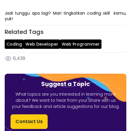
Jadi tunggu apa lagi? Mari tingkatkan
coding skill
kamu,
yuk!
Related Tags
Coding
Web Developer
Web Programmer
6,439
Suggest a Topic
What topics are you interested in learning more
about? We want to hear from you! Share with us
your feedback and article suggestions for our blog.
Contact Us