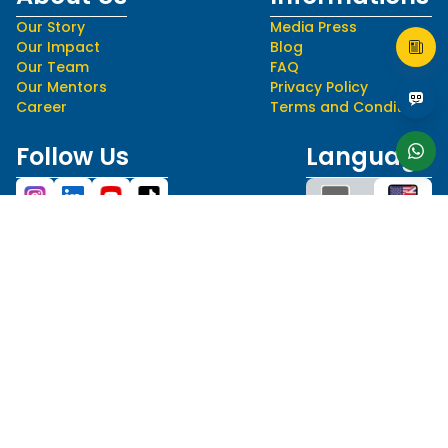
Our Story
Media Press
Our Impact
Blog
Our Team
FAQ
Our Mentors
Privacy Policy
Career
Terms and Conditions
Follow Us
Language
hello@myedusolve.com
+62 877-8890-9020
Authorized Distributor of