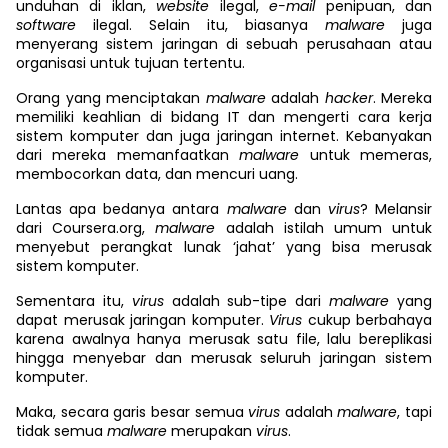
unduhan di iklan,
website
ilegal,
e-mail
penipuan, dan
software
ilegal. Selain itu, biasanya
malware
juga
menyerang sistem jaringan di sebuah perusahaan atau
organisasi untuk tujuan tertentu.
Orang yang menciptakan
malware
adalah
hacker
. Mereka
memiliki keahlian di bidang IT dan mengerti cara kerja
sistem komputer dan juga jaringan internet. Kebanyakan
dari mereka memanfaatkan
malware
untuk memeras,
membocorkan data, dan mencuri uang.
Lantas apa bedanya antara
malware
dan
virus
? Melansir
dari Coursera.org,
malware
adalah istilah umum untuk
menyebut perangkat lunak ‘jahat’ yang bisa merusak
sistem komputer.
Sementara itu,
virus
adalah sub-tipe dari
malware
yang
dapat merusak jaringan komputer.
Virus
cukup berbahaya
karena awalnya hanya merusak satu file, lalu bereplikasi
hingga menyebar dan merusak seluruh jaringan sistem
komputer.
Maka, secara garis besar semua
virus
adalah
malware
,
tapi
tidak semua
malware
merupakan
virus
.