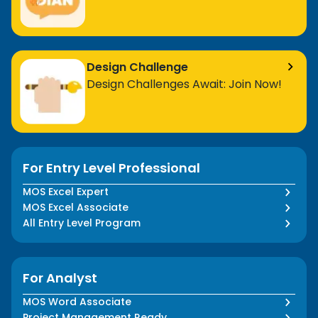
Design Challenge
Design Challenges Await: Join Now!
For Entry Level Professional
MOS Excel Expert
MOS Excel Associate
All Entry Level Program
For Analyst
MOS Word Associate
Project Management Ready