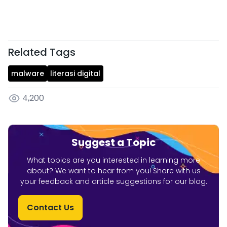
Related Tags
malware
literasi digital
4,200
Suggest a Topic
What topics are you interested in learning more
about? We want to hear from you! Share with us
your feedback and article suggestions for our blog.
Contact Us