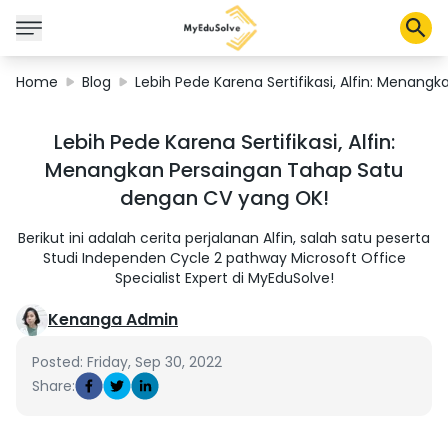
Home
Blog
Lebih Pede Karena Sertifikasi, Alfin: Menan
Corporate Solutions
Lebih Pede Karena Sertifikasi, Alfin:
Certifications
Menangkan Persaingan Tahap Satu
Programs
dengan CV yang OK!
About Us
Berikut ini adalah cerita perjalanan Alfin, salah satu peserta
Studi Independen Cycle 2 pathway Microsoft Office
Specialist Expert di MyEduSolve!
Shop
Kenanga Admin
Posted: Friday, Sep 30, 2022
My Cart
Share:
Profile