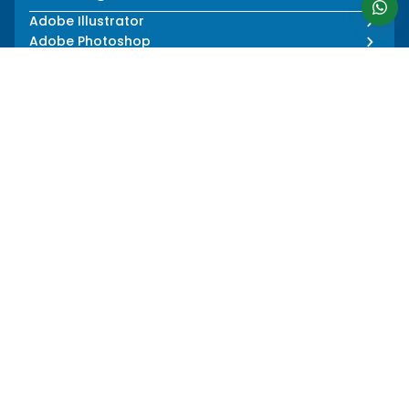
Adobe Illustrator
Adobe Photoshop
All Designer Program
About Us
Informations
Our Story
Media Press
Our Impact
Blog
Our Team
FAQ
Our Mentors
Privacy Policy
Career
Terms and Conditions
Follow Us
Language