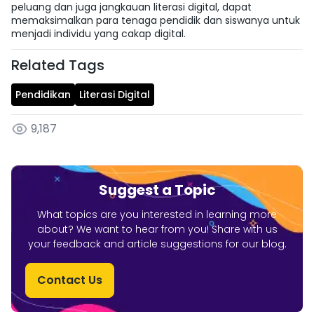
peluang dan juga jangkauan literasi digital, dapat
memaksimalkan para tenaga pendidik dan siswanya untuk
menjadi individu yang cakap digital.
Related Tags
Pendidikan
Literasi Digital
9,187
Suggest a Topic
What topics are you interested in learning more
about? We want to hear from you! Share with us
your feedback and article suggestions for our blog.
Contact Us