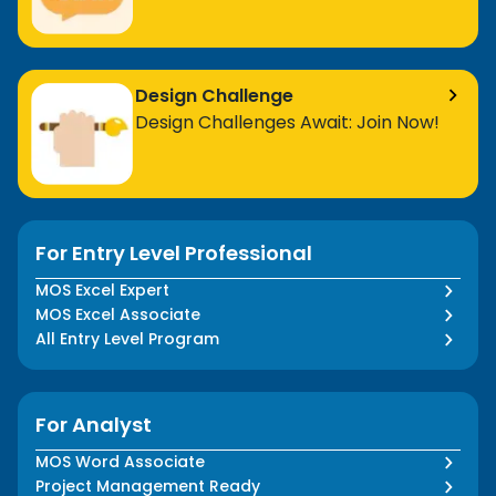
Design Challenge
Design Challenges Await: Join Now!
For Entry Level Professional
MOS Excel Expert
MOS Excel Associate
All Entry Level Program
For Analyst
MOS Word Associate
Project Management Ready