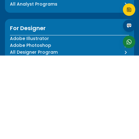
All Analyst Programs
For Designer
Adobe Illustrator
Adobe Photoshop
All Designer Program
About Us
Informations
Our Story
Media Press
Our Impact
Blog
Our Team
FAQ
Our Mentors
Privacy Policy
Career
Terms and Conditions
Follow Us
Language