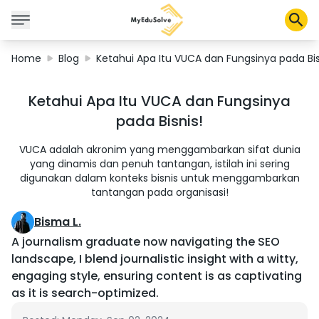
Home
Blog
Ketahui Apa Itu VUCA dan Fungsinya pada Bis
Corporate Solutions
Ketahui Apa Itu VUCA dan Fungsinya
Certifications
pada Bisnis!
Programs
About Us
VUCA adalah akronim yang menggambarkan sifat dunia
yang dinamis dan penuh tantangan, istilah ini sering
digunakan dalam konteks bisnis untuk menggambarkan
tantangan pada organisasi!
Shop
Bisma L.
A journalism graduate now navigating the SEO
landscape, I blend journalistic insight with a witty,
My Cart
engaging style, ensuring content is as captivating
Profile
as it is search-optimized.