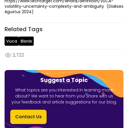
https://www.techtarget.com/whatis/definition/VUCA-
volatility-uncertainty-complexity-and-ambiguity (Diakses
Agustus 2024)
Related Tags
Vuca
Bisnis
2,722
Suggest a Topic
What topics are you interested in learning more
about? We want to hear from you! Share with us
your feedback and article suggestions for our blog.
Contact Us