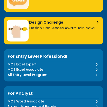
Design Challenge
Design Challenges Await: Join Now!
For Entry Level Professional
MOS Excel Expert
MOS Excel Associate
All Entry Level Program
For Analyst
MOS Word Associate
Project Management Ready