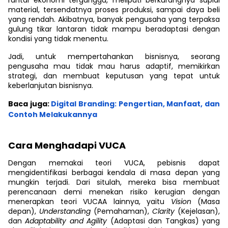
rantai ekonomi terganggu, meliputi berkurangnya suplai
material, tersendatnya proses produksi, sampai daya beli
yang rendah. Akibatnya, banyak pengusaha yang terpaksa
gulung tikar lantaran tidak mampu beradaptasi dengan
kondisi yang tidak menentu.
Jadi, untuk mempertahankan bisnisnya, seorang
pengusaha mau tidak mau harus adaptif, memikirkan
strategi, dan membuat keputusan yang tepat untuk
keberlanjutan bisnisnya.
Baca juga:
Digital Branding: Pengertian, Manfaat, dan
Contoh Melakukannya
Cara Menghadapi VUCA
Dengan memakai teori VUCA, pebisnis dapat
mengidentifikasi berbagai kendala di masa depan yang
mungkin terjadi. Dari situlah, mereka bisa membuat
perencanaan demi menekan risiko kerugian dengan
menerapkan teori VUCAA lainnya, yaitu
Vision
(Masa
depan),
Understanding
(Pemahaman),
Clarity
(Kejelasan),
dan
Adaptability and Agility
(Adaptasi dan Tangkas) yang