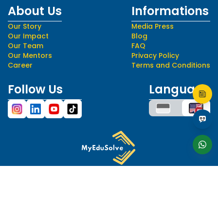
About Us
Informations
Our Story
Media Press
Our Impact
Blog
Our Team
FAQ
Our Mentors
Privacy Policy
Career
Terms and Conditions
Follow Us
Language
hello@myedusolve.com
+62 877-8890-9020
Authorized Distributor of