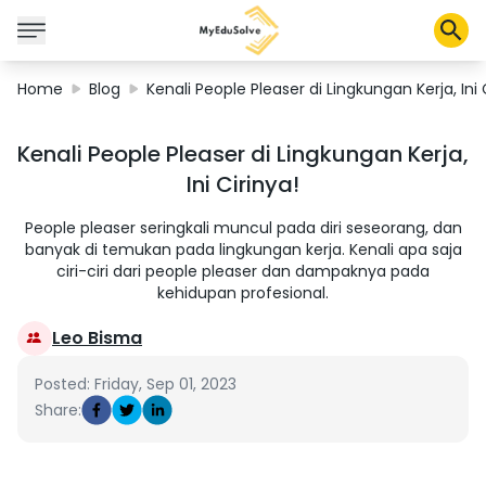
Home
Blog
Kenali People Pleaser di Lingkungan Kerja, Ini 
Corporate Solutions
Kenali People Pleaser di Lingkungan Kerja,
Certifications
Ini Cirinya!
Programs
About Us
People pleaser seringkali muncul pada diri seseorang, dan
banyak di temukan pada lingkungan kerja. Kenali apa saja
ciri-ciri dari people pleaser dan dampaknya pada
kehidupan profesional.
Shop
Leo Bisma
Posted: Friday, Sep 01, 2023
My Cart
Share:
Profile