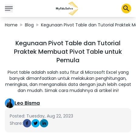
Home
Blog
Kegunaan Pivot Table dan Tutorial Praktek 
Corporate Solutions
Kegunaan Pivot Table dan Tutorial
Certifications
Praktek Membuat Pivot Table untuk
Programs
Pemula
About Us
Pivot table adalah salah satu fitur di Microsoft Excel yang
banyak dimanfaatkan untuk melakukan penghitungan,
meringkas, dan menganalisis data dengan jauh lebih cepat
Shop
dan mudah. Simak cara mudahnya di artikel ini!
Leo Bisma
My Cart
Posted: Tuesday, Aug 22, 2023
Profile
Share: