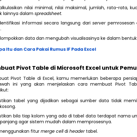
lkulasikan nilai minimal, nilai maksimal, jumlah, rata-rata, kuart
tik lainnya dalam
spreadsheet
.
entifikasi informasi secara langsung dari
server
pemrosesan a
.
ompokkan data dan mengubah visualisasinya ke dalam bentuk g
pa Itu dan Cara Pakai Rumus IF Pada Excel
uat Pivot Table di Microsoft Excel untuk Pemu
t Pivot Table di Excel, kamu memerlukan beberapa persiapa
 bawah ini yang akan menjelaskan cara membuat Pivot Tabl
ikut:
ikan tabel yang dijadikan sebagai sumber data tidak memili
kosong.
ikan bila tiap kolom yang ada di tabel data terdapat nama uni
u panjang agar sistem mudah dalam memprosesnya.
menggunakan fitur
merge cell
di
header
tabel.