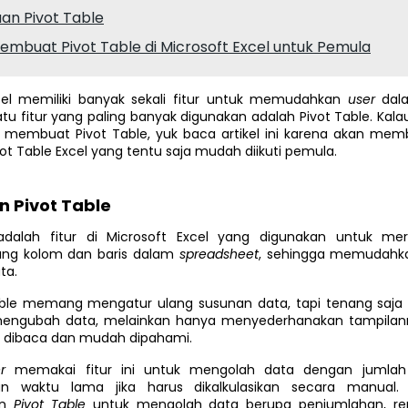
an Pivot Table
embuat Pivot Table di Microsoft Excel untuk Pemula
cel memiliki banyak sekali fitur untuk memudahkan
user
dal
atu fitur yang paling banyak digunakan adalah Pivot Table. Ka
 membuat Pivot Table, yuk baca artikel ini karena akan memb
t Table Excel yang tentu saja mudah diikuti pemula.
n Pivot Table
dalah fitur di Microsoft Excel yang digunakan untuk m
ang kolom dan baris dalam
spreadsheet
, sehingga memudah
ta.
Table memang mengatur ulang susunan data, tapi tenang saja f
 mengubah data, melainkan hanya menyederhanakan tampilan
 dibaca dan mudah dipahami.
er
memakai fitur ini untuk mengolah data dengan jumla
 waktu lama jika harus dikalkulasikan secara manual
an
Pivot Table
untuk mengolah data berupa penjumlahan, rent