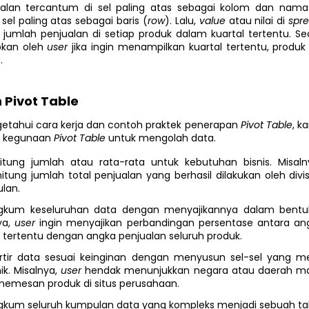
ualan tercantum di sel paling atas sebagai kolom dan nam
sel paling atas sebagai baris (
row
). Lalu,
value
atau nilai di
spr
jumlah penjualan di setiap produk dalam kuartal tertentu. Sed
pkan oleh
user
jika ingin menampilkan kuartal tertentu, produk
.
Pivot Table
etahui cara kerja dan contoh praktek penerapan
Pivot Table
, k
a kegunaan
Pivot Table
untuk mengolah data.
tung jumlah atau rata-rata untuk kebutuhan bisnis. Misal
tung jumlah total penjualan yang berhasil dilakukan oleh divi
ulan.
gkum keseluruhan data dengan menyajikannya dalam bentuk
ya,
user
ingin menyajikan perbandingan persentase antara an
 tertentu dengan angka penjualan seluruh produk.
rtir data sesuai keinginan dengan menyusun sel-sel yang 
nik. Misalnya,
user
hendak menunjukkan negara atau daerah ma
memesan produk di situs perusahaan.
kum seluruh kumpulan data yang kompleks menjadi sebuah tab