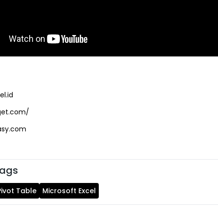
el.id
get.com/
asy.com
Tags
Pivot Table
Microsoft Excel