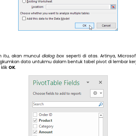
h itu, akan muncul
dialog box
seperti di atas. Artinya, Microso
kumkan data untukmu dalam bentuk tabel pivot di lembar ker
 klik
OK
.