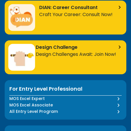
DIAN: Career Consultant
Craft Your Career: Consult Now!
Design Challenge
Design Challenges Await: Join Now!
For Entry Level Professional
MOS Excel Expert
MOS Excel Associate
All Entry Level Program