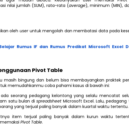
tis agar mudah dibaca. Kebanyakan
user
memakai Pivot
asi nilai jumlah (SUM), rata-rata (
average
), minimum (MIN), 
asikan oleh
user
untuk mengolah dan membatasi data pada kese
Belajar Rumus IF dan Rumus Predikat Microsoft Excel
enggunaan Pivot Table
u masih bingung dan belum bisa membayangkan praktek p
untuk memudahkanmu coba pahami kasus di bawah ini:
da seorang pedagang kelontong yang selalu mencatat selur
lam satu bulan di
spreadsheet
Microsoft Excel. Lalu, pedagang 
rang yang terjual paling banyak dalam kuartal waktu tertentu.
tnya item terjual paling banyak dalam kurun waktu terten
a memakai
Pivot Table
.