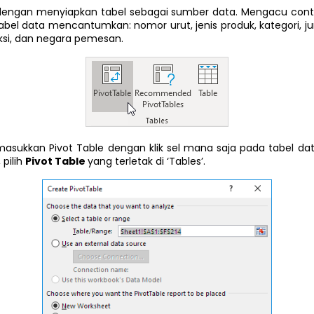
dengan menyiapkan tabel sebagai sumber data. Mengacu con
tabel data mencantumkan: nomor urut, jenis produk, kategori, j
ksi, dan negara pemesan.
masukkan Pivot Table dengan klik sel mana saja pada tabel data,
, pilih
Pivot Table
yang terletak di ‘Tables’.