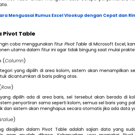
ata.
ara Menguasai Rumus Excel Vlookup dengan Cepat dan R
a Pivot Table
ingin coba
menggunakan fitur
Pivot Table
di Microsoft Excel, k
n utama dalam fitur ini agar tidak bingung saat mulai prakte
 (
Column
)
tegori yang dipilih di area kolom, sistem akan menampilkan se
ntuk dicantumkan di baris paling atas.
(
Row
)
 yang dipilih ada di area baris, sel tersebut akan berada di 
tem penyortiran sama seperti kolom, semua sel baris yang pali
unik dan sistem akan menghapus secara otomatis jika ada data 
Value
)
ang disajikan dalam Pivot Table adalah sajian data yang su