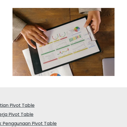
ian Pivot Table
rja Pivot Table
k Penggunaan Pivot Table