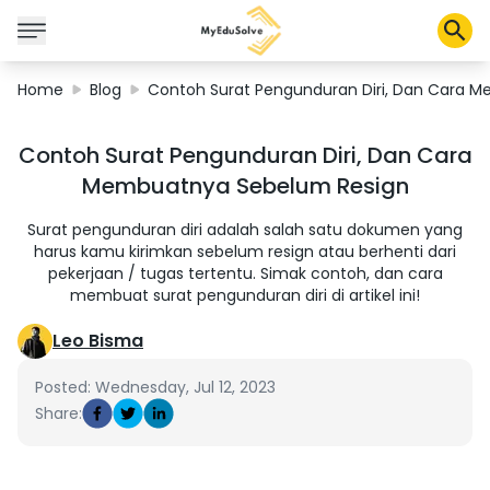
Home
Blog
Contoh Surat Pengunduran Diri, Dan Cara 
Corporate Solutions
Contoh Surat Pengunduran Diri, Dan Cara
Certifications
Membuatnya Sebelum Resign
Programs
About Us
Surat pengunduran diri adalah salah satu dokumen yang
harus kamu kirimkan sebelum resign atau berhenti dari
pekerjaan / tugas tertentu. Simak contoh, dan cara
membuat surat pengunduran diri di artikel ini!
Shop
Leo Bisma
Posted: Wednesday, Jul 12, 2023
My Cart
Share:
Profile