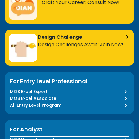
Craft Your Career: Consult Now!
Design Challenge
Design Challenges Await: Join Now!
For Entry Level Professional
MOS Excel Expert
MOS Excel Associate
All Entry Level Program
For Analyst