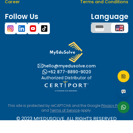
Career
Terms and Conditions
Follow Us
Language
hello@myedusolve.com
+62 877-8890-9020
Authorized Distributor of
This site is protected by reCAPTCHA and the Google
Privacy Policy
and
Terms of Service
apply.
© 2023 MYEDUSOLVE. ALL RIGHTS RESERVED