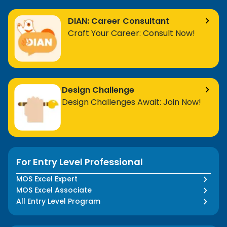
DIAN: Career Consultant
Craft Your Career: Consult Now!
Design Challenge
Design Challenges Await: Join Now!
For Entry Level Professional
MOS Excel Expert
MOS Excel Associate
All Entry Level Program