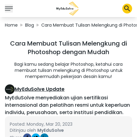
Home
Blog
Cara Membuat Tulisan Melengkung di Phot
Corporate Solutions
Cara Membuat Tulisan Melengkung di
Certifications
Photoshop dengan Mudah
Programs
About Us
Bagi kamu sedang belajar Photoshop, ketahui cara
membuat tulisan melengkung di Photoshop untuk
mempermudah pekerjaan desain kamu!
Shop
MyEduSolve Update
MyEduSolve menyediakan ujian sertifikasi
internasional dan pelatihan resmi untuk keperluan
individu, perusahaan, serta institusi pendidikan.
My Cart
Profile
Posted: Monday, Mar 20, 2023
Ditinjau oleh
MyEduSolve