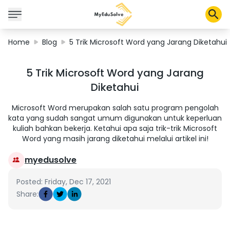
Home
Blog
5 Trik Microsoft Word yang Jarang Diketahui
Corporate Solutions
5 Trik Microsoft Word yang Jarang
Certifications
Diketahui
Programs
About Us
Microsoft Word merupakan salah satu program pengolah
kata yang sudah sangat umum digunakan untuk keperluan
kuliah bahkan bekerja. Ketahui apa saja trik-trik Microsoft
Word yang masih jarang diketahui melalui artikel ini!
Shop
myedusolve
Posted: Friday, Dec 17, 2021
My Cart
Share:
Profile