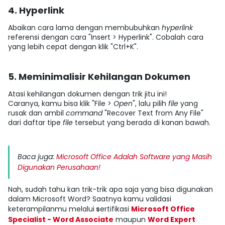
4. Hyperlink
Abaikan cara lama dengan membubuhkan
hyperlink
referensi dengan cara "
Insert
>
Hyperlink
". Cobalah cara
yang lebih cepat dengan klik "Ctrl+K".
5. Meminimalisir Kehilangan Dokumen
Atasi kehilangan dokumen dengan trik jitu ini!
Caranya, kamu bisa klik "
File
>
Open
", lalu pilih
file
yang
rusak dan ambil
command
"
Recover Text from Any File
"
dari daftar tipe
file
tersebut yang berada di kanan bawah.
Baca juga:
Microsoft Office Adalah Software yang Masih
Digunakan Perusahaan!
Nah, sudah tahu kan trik-trik apa saja yang bisa digunakan
dalam Microsoft Word? Saatnya kamu validasi
keterampilanmu melalui
s
ertifikasi
Microsoft Office
Specialist - Word Associate
maupun
Word Expert