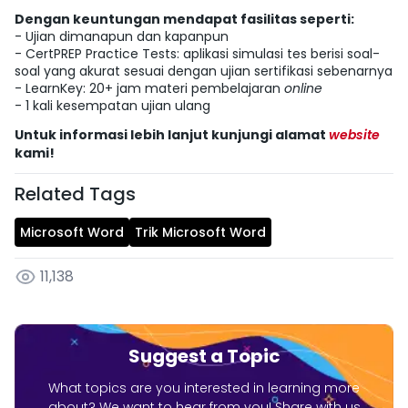
Dengan keuntungan mendapat fasilitas seperti:
- Ujian dimanapun dan kapanpun
- CertPREP Practice Tests: aplikasi simulasi tes berisi soal-
soal yang akurat sesuai dengan ujian sertifikasi sebenarnya
- LearnKey: 20+ jam materi pembelajaran
online
- 1 kali kesempatan ujian ulang
Untuk informasi lebih lanjut kunjungi alamat
website
kami!
Related Tags
Microsoft Word
Trik Microsoft Word
11,138
Suggest a Topic
What topics are you interested in learning more
about? We want to hear from you! Share with us