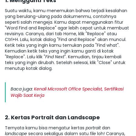
1. Mengganti Teks
Suatu waktu, kamu menemukan bahwa terjadi kesalahan
yang berulang-ulang pada dokumenmu, contohnya
seperti salah mengeja. Kamu dapat menggunakan fitur
"
Word Find and Replace
" agar lebih cepat untuk membuat
revisinya. Caranya, dari
tab Home
, klik "
Replace
" atau
Ctrl+H. Lalu, kotak dialog "
Find and Replace
" akan muncul.
Ketik teks yang ingin kamu temukan pada "
Find what
".
Kemudian ketik teks yang ingin kamu ganti di kotak
"
Replace
". Lalu klik "
Find Next
". Kemudian, tinjau kembali
teks yang ingin dirubah. Setelah selesai, klik "
Close
" untuk
menutup kotak dialog.
Baca juga:
Kenali Microsoft Office Specialist, Sertifikasi
Wajib Saat Kerja
2. Kertas Portrait dan Landscape
Ternyata kamu bisa mengatur kertas
portrait
dan
landscape
secara sekaligus dalam satu
file
loh! Caranya,