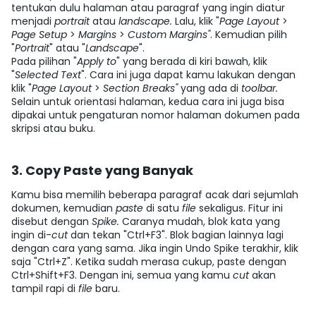
tentukan dulu halaman atau paragraf yang ingin diatur
menjadi
portrait
atau
landscape.
Lalu, klik "
Page Layout
>
Page Setup
>
Margins
>
Custom Margins"
. Kemudian pilih
"
Portrait
" atau "
Landscape
".
Pada pilihan "
Apply to
" yang berada di kiri bawah, klik
"
Selected Text
". Cara ini juga dapat kamu lakukan dengan
klik "
Page Layout
>
Section Breaks"
yang ada di
toolbar.
Selain untuk orientasi halaman, kedua cara ini juga bisa
dipakai untuk pengaturan nomor halaman dokumen pada
skripsi atau buku.
3. Copy Paste yang Banyak
Kamu bisa memilih beberapa paragraf acak dari sejumlah
dokumen, kemudian
paste
di satu
file
sekaligus. Fitur ini
disebut dengan
Spike.
Caranya mudah, blok kata yang
ingin di-
cut
dan tekan "Ctrl+F3". Blok bagian lainnya lagi
dengan cara yang sama. Jika ingin
Undo Spike
terakhir, klik
saja "Ctrl+Z". Ketika sudah merasa cukup,
paste
dengan
Ctrl+Shift+F3. Dengan ini, semua yang kamu
cut
akan
tampil rapi di
file
baru.