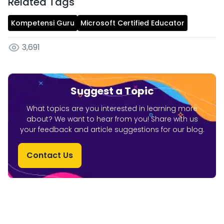
Related Tags
Kompetensi Guru
Microsoft Certified Educator
3,691
Suggest a Topic
What topics are you interested in learning more
about? We want to hear from you! Share with us
your feedback and article suggestions for our blog.
Contact Us