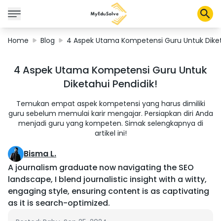
Home
Blog
4 Aspek Utama Kompetensi Guru Untuk Diket
Corporate Solutions
4 Aspek Utama Kompetensi Guru Untuk
Certifications
Diketahui Pendidik!
Programs
About Us
Temukan empat aspek kompetensi yang harus dimiliki
guru sebelum memulai karir mengajar. Persiapkan diri Anda
menjadi guru yang kompeten. Simak selengkapnya di
artikel ini!
Shop
Bisma L.
A journalism graduate now navigating the SEO
landscape, I blend journalistic insight with a witty,
My Cart
engaging style, ensuring content is as captivating
Profile
as it is search-optimized.