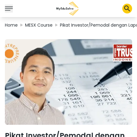
Home
MESX Course
Pikat Investor/Pemodal dengan La
Corporate Solutions
Certifications
Programs
About Us
Shop
My Cart
Profile
Pikat Investor/Pemodal dengan