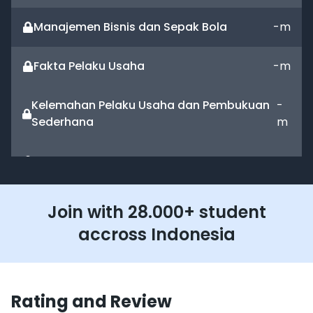
Manajemen Bisnis dan Sepak Bola
-
m
Fakta Pelaku Usaha
-
m
Kelemahan Pelaku Usaha dan Pembukuan
-
Sederhana
m
Pembukaan
-
m
Penjelasan Bagian-Bagian Template Excel
-
m
Join with 28.000+ student
accross Indonesia
Neraca Keuangan
Penjelasan Neraca Keuangan dan Jurnal
-
m
Rating and Review