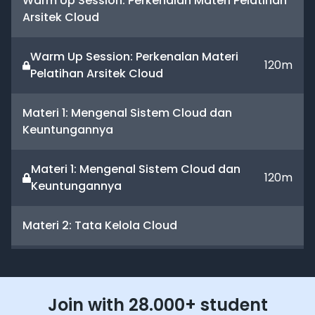
Warm Up Session: Perkenalan Materi Pelatihan
Arsitek Cloud
Warm Up Session: Perkenalan Materi
120
m
Pelatihan Arsitek Cloud
Materi 1: Mengenal Sistem Cloud dan
Keuntungannya
Materi 1: Mengenal Sistem Cloud dan
120
m
Keuntungannya
Materi 2: Tata Kelola Cloud
Materi 2: Tata Kelola Cloud
120
m
Join with 28.000+ student
Materi 3: Tools dalam Arsitektur Cloud