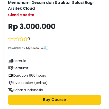
Memahami Desain dan Struktur Solusi Bagi
Backend dan Mobile Development menggunakan berbagai
Technology Stacks seperti Python, Golang, Java/ Kotlin,
Arsitek Cloud
dan Dart. Selain itu, Glend juga memiliki kompetensi dalam
Glend Maatita
DevOps dan Cloud Platform Engineering menggunakan
teknologi stack modern seperti AWS, GCP, Kubernetes,
Rp 3.000.000
Terraform, dan sebagainya.
0
Pemula
Sertifikat
Duration 960 hours
Live session (online)
Bahasa Indonesia
Buy Course