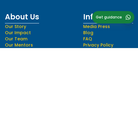
About Us
Informations
Get guidance
Our Story
Media Press
Our Impact
Blog
Our Team
FAQ
Our Mentors
Privacy Policy
Career
Terms and Conditions
Follow Us
Language
hello@myedusolve.com
+62 877-8890-9020
Authorized Distributor of