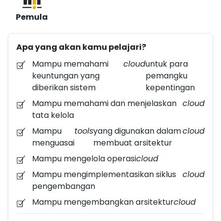
server. Seorang Cloud Architect bertugas untuk
Pemula
merancang dan membangun infrastruktur cloud
computing untuk sebuah perusahaan. Maka dari itu,
Apa yang akan kamu pelajari?
seseorang yang ingin menjadi seorang Cloud
Architect perlu memahami dan juga mempelajari
Mampu memahami
cloud
untuk para
penggunaan teknologi cloud untuk penyimpanan
keuntungan yang
pemangku
data, server, database, jaringan, dan perangkat
diberikan sistem
kepentingan
lunak.
Mampu memahami dan menjelaskan
cloud
tata kelola
Mampu
tools
yang digunakan dalam
cloud
menguasai
membuat arsitektur
Mampu mengelola operasi
cloud
Mampu mengimplementasikan siklus
cloud
pengembangan
Mampu mengembangkan arsitektur
cloud