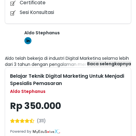
Certificate
(HP/Laptop/Komputer) dengan koneksi internet;
Sesi Konsultasi
dan 3.Mengerti mengenai dasar digital marketing
Sesi Konsultasi: Setiap Senin, jam 10.00 WIB - 11.00 WIB
Peserta harus menyelesikan semua materi terlebih
Aldo Stephanus
dahul sebelum bisa mengikuti sesi konsultasi.
Aldo telah bekerja di industri Digital Marketing selama lebih
Baca selengkapnya
dari 3 tahun dengan pengalaman menangani perusahaan
Fortune 500 (termasuk Macy's, British Airways, RBC, dan
Belajar Teknik Digital Marketing Untuk Menjadi
The Adecco Group). Aldo melakukan SEO untuk situs e-
commerce yang kompleks dan telah berhasil menjalankan
Spesialis Pemasaran
kampanye media berbayar dengan total> $ 1 Juta USD di
Aldo Stephanus
seluruh Asia, Eropa, dan Amerika Utara, Di luar pekerjaan 9-
to-5-nya, Aldo mengajarkan kursus SEO dengan Canada
Rp 350.000
Marketing Associationi (CMA) untuk eksekutif bisnis dan
menjalankannya start-up e-commercenya sendiri.
(
311
)