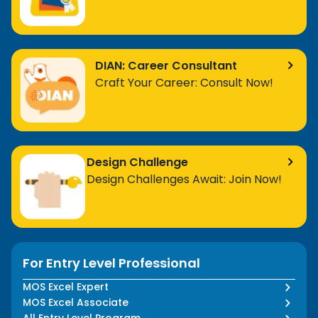
Site Audit Recommendation and Exercise -
-
Part III
m
DIAN: Career Consultant
Craft Your Career: Consult Now!
Rich Result and Schema
-
m
Schema Demo
-
m
Design Challenge
Schema Markup Exercise + Answer
-
m
Design Challenges Await: Join Now!
XML Sitemaps
-
m
Google Search Console Overview
-
m
For Entry Level Professional
Pay-Per-Click (PPC) Method
MOS Excel Expert
MOS Excel Associate
All Entry Level Program