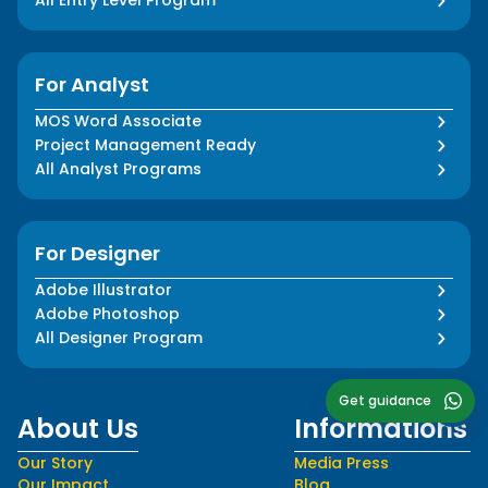
What is PPC
-
m
Google Ads Overview
-
m
For Analyst
MOS Word Associate
Keyword Research for PPC
-
m
Project Management Ready
All Analyst Programs
Keyword Match Types
-
m
For Designer
PPC Channel Breakdown
-
m
Adobe Illustrator
Ad Anatomy
-
m
Adobe Photoshop
All Designer Program
Quick Anatomy Exercise
-
m
Get guidance
About Us
Informations
Demo on Creating an Ad (Spreadsheet) -
-
Part I
m
Our Story
Media Press
Our Impact
Blog