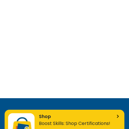
Link Building
-
m
Importance of Content & Page and HTTP
-
Status Code
m
Canonical, NoIndex, NoFollow Tags
-
m
Robots.txt Concept - V2
-
m
SEO Spider Tool
-
m
Site Audit Recommendation and Exercise -
-
Part I
m
Shop
Site Audit Recommendation and Exercise -
-
Boost Skills: Shop Certifications!
Part II
m