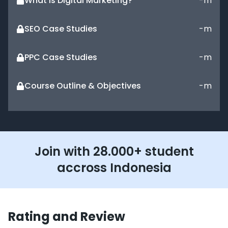
What is Digital Marketing?
-
m
SEO Case Studies
-
m
PPC Case Studies
-
m
Course Outline & Objectives
-
m
SEO Fundamental
What is SEO
-
m
Join with 28.000+ student
accross Indonesia
How Does Google Index The Web
-
m
Algorithm Updates to Stay Current
-
m
Rating and Review