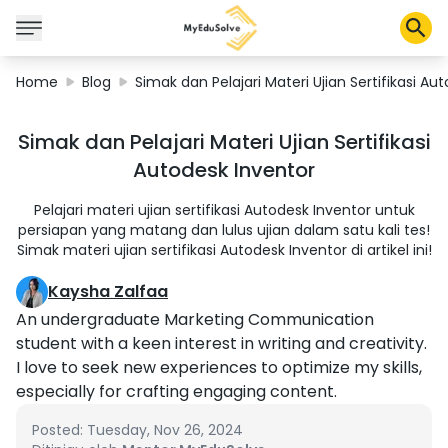
Home
Blog
Simak dan Pelajari Materi Ujian Sertifikasi Au
Solusi Perusahaan
Simak dan Pelajari Materi Ujian Sertifikasi
Sertifikasi
Autodesk Inventor
Program
Tentang Kami
Pelajari materi ujian sertifikasi Autodesk Inventor untuk
persiapan yang matang dan lulus ujian dalam satu kali tes!
Simak materi ujian sertifikasi Autodesk Inventor di artikel ini!
Shop
Kaysha Zalfaa
An undergraduate Marketing Communication
student with a keen interest in writing and creativity.
I love to seek new experiences to optimize my skills,
Keranjang Saya
especially for crafting engaging content.
Profil
Posted: Tuesday, Nov 26, 2024