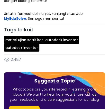
dengan bidang kariermu!
Untuk informasi lebih lanjut, kunjungi situs web
MyEduSolve
. Semoga membantu!
Tags terkait
materi ujian sertifikasi autodesk inventor
autodesk inventor
2,487
Suggest a Topic
What topics are you interested in learning more
about? We want to hear from you! Share with us
your feedback and article suggestions for our blog.