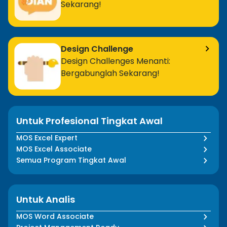
Sekarang!
Design Challenge
Design Challenges Menanti:
Bergabunglah Sekarang!
Untuk Profesional Tingkat Awal
MOS Excel Expert
MOS Excel Associate
Semua Program Tingkat Awal
Untuk Analis
MOS Word Associate