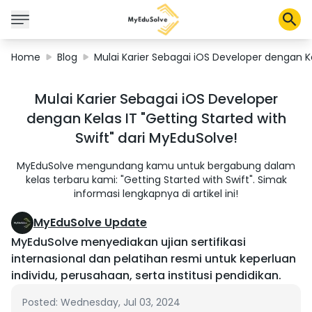
Home
Blog
Mulai Karier Sebagai iOS Developer dengan Ke
Solusi Perusahaan
Mulai Karier Sebagai iOS Developer
Sertifikasi
dengan Kelas IT "Getting Started with
Program
Swift" dari MyEduSolve!
Tentang Kami
MyEduSolve mengundang kamu untuk bergabung dalam
kelas terbaru kami: "Getting Started with Swift". Simak
informasi lengkapnya di artikel ini!
Shop
MyEduSolve Update
MyEduSolve menyediakan ujian sertifikasi
Keranjang Saya
internasional dan pelatihan resmi untuk keperluan
individu, perusahaan, serta institusi pendidikan.
Profil
Posted: Wednesday, Jul 03, 2024