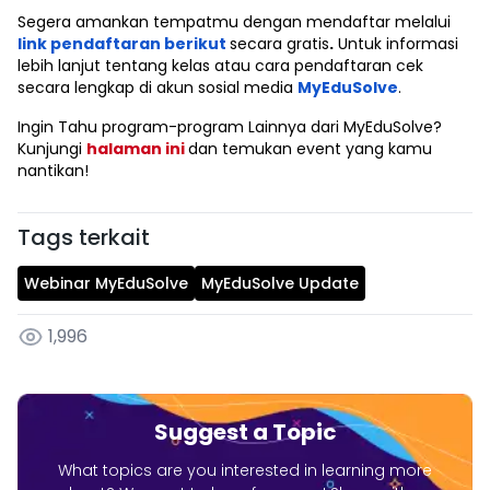
Segera amankan tempatmu dengan mendaftar melalui
link pendaftaran berikut
secara gratis
.
Untuk informasi
lebih lanjut tentang kelas atau cara pendaftaran cek
secara lengkap di akun sosial media
MyEduSolve
.
Ingin Tahu program-program Lainnya dari MyEduSolve?
Kunjungi
halaman ini
dan temukan event yang kamu
nantikan!
Tags terkait
Webinar MyEduSolve
MyEduSolve Update
1,996
Suggest a Topic
What topics are you interested in learning more