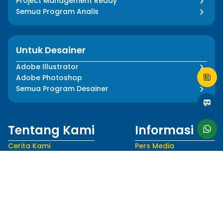
Project Management Ready
Semua Program Analis
Untuk Desainer
Adobe Illustrator
Adobe Photoshop
Semua Program Desainer
Tentang Kami
Informasi
Cerita Kami
Pers Media
Dampak Kami
Blog
Tim Kami
FAQ
Mentor Kami
Kebijakan Privasi
Karir
Syarat dan Ketentuan
Ikuti Kami
Bahasa