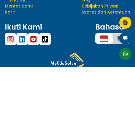
Tim Kami
FAQ
Mentor Kami
Kebijakan Privasi
Karir
Syarat dan Ketentuan
Ikuti Kami
Bahasa
hello@myedusolve.com
+62 877-8890-9020
Distributor Resmi
Situs ini dilindungi oleh reCAPTCHA dan berlaku
Kebijakan Privasi
serta
Ketentuan Layanan
Google.
© 2023 MYEDUSOLVE. ALL RIGHTS RESERVED