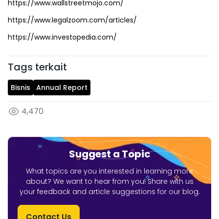
https://www.wallstreetmojo.com/
https://www.legalzoom.com/articles/
https://www.investopedia.com/
Tags terkait
Bisnis
Annual Report
4,470
Suggest a Topic
What topics are you interested in learning more
about? We want to hear from you! Share with us
your feedback and article suggestions for our blog.
Contact Us