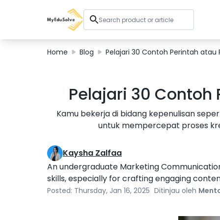
Home
Blog
Pelajari 30 Contoh Perintah atau 
Corporate Solutions
Pelajari 30 Contoh 
Certifications
Programs
Kamu bekerja di bidang kepenulisan sepert
About Us
untuk mempercepat proses kreat
Kaysha Zalfaa
Shop
An undergraduate Marketing Communication st
skills, especially for crafting engaging conten
Posted: Thursday, Jan 16, 2025
Ditinjau oleh
Mento
My Cart
Profile