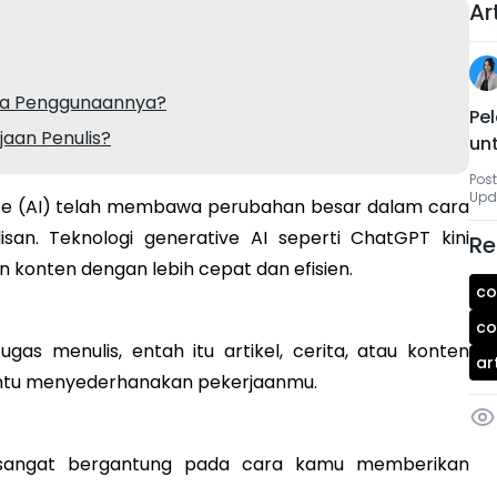
Ar
ara Penggunaannya?
Pel
jaan Penulis?
unt
Post
Upda
gence (AI) telah membawa perubahan besar dalam cara
isan. Teknologi generative AI seperti ChatGPT kini
Re
konten dengan lebih cepat dan efisien.
co
co
as menulis, entah itu artikel, cerita, atau konten
ar
bantu menyederhanakan pekerjaanmu.
i sangat bergantung pada cara kamu memberikan