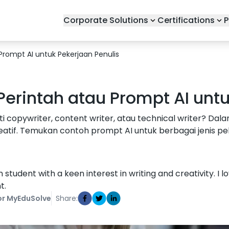
Corporate Solutions
Certifications
P
Prompt AI untuk Pekerjaan Penulis
Perintah atau Prompt AI unt
i copywriter, content writer, atau technical writer? Dal
if. Temukan contoh prompt AI untuk berbagai jenis peker
udent with a keen interest in writing and creativity. I 
t.
r MyEduSolve
Share: