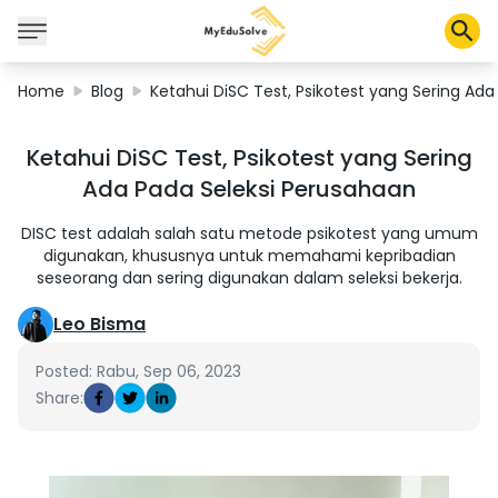
Home
Blog
Ketahui DiSC Test, Psikotest yang Sering Ad
Corporate Solutions
Ketahui DiSC Test, Psikotest yang Sering
Certifications
Ada Pada Seleksi Perusahaan
Programs
About Us
DISC test adalah salah satu metode psikotest yang umum
digunakan, khususnya untuk memahami kepribadian
seseorang dan sering digunakan dalam seleksi bekerja.
Shop
Leo Bisma
Posted: Rabu, Sep 06, 2023
Share:
My Cart
Profile