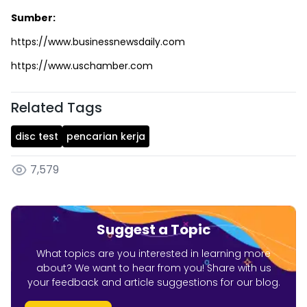
Sumber:
https://www.businessnewsdaily.com
https://www.uschamber.com
Related Tags
disc test
pencarian kerja
7,579
Suggest a Topic
What topics are you interested in learning more
about? We want to hear from you! Share with us
your feedback and article suggestions for our blog.