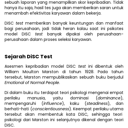
sebuah laporan yang menampilkan skor kepribadian. Tidak
hanya itu saja, hasil tes juga akan memberikan saran untuk
menambah efektivitas karyawan dalam bekerja.
DiSC
test
memberikan banyak keuntungan dan manfaat
bagi perusahaan, jadi tidak heran kalau saat ini psikotes
model DiSC
test
banyak dipakai oleh perusahaan-
perusahaan dalam proses seleksi karyawan.
Sejarah DiSC Test
Asesmen kepribadian model DiSC
test
ini dibentuk oleh
William Moulton Marston di tahun 1928. Pada tahun
tersebut, Marston mempublikasikan sebuah buku berjudul
Emotional of Normal People
.
Di dalam buku itu terdapat teori psikologi mengenai empat
perilaku manusia, yaitu dominasi (
dominance
),
mempengaruhi (
influence
), kaku (
steadiness
), dan
berhati-hati (
conscientiousness
). Keempat perilaku utama
tersebut akan membentuk kata DiSC, sehingga teori
psikologi dari Marston ini selanjutnya dikenal dengan teori
DiSC.