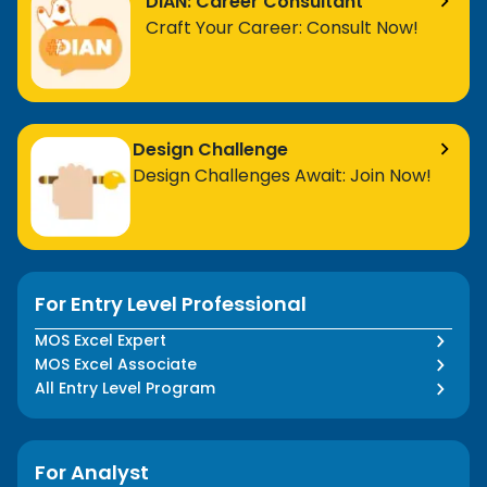
DIAN: Career Consultant
Craft Your Career: Consult Now!
Design Challenge
Design Challenges Await: Join Now!
For Entry Level Professional
MOS Excel Expert
MOS Excel Associate
All Entry Level Program
For Analyst