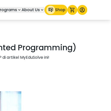
rograms
About Us
Shop
ented Programming)
i artikel MyEduSolve ini!