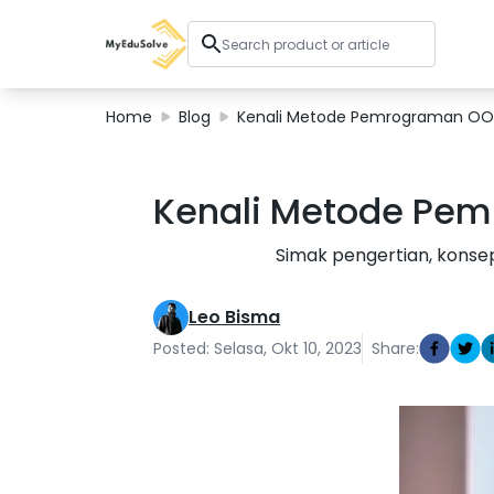
Home
Blog
Kenali Metode Pemrograman OOP
Corporate Solutions
Kenali Metode Pem
Certifications
Programs
Simak pengertian, konsep
About Us
Leo Bisma
Shop
Posted: Selasa, Okt 10, 2023
Share:
My Cart
Profile