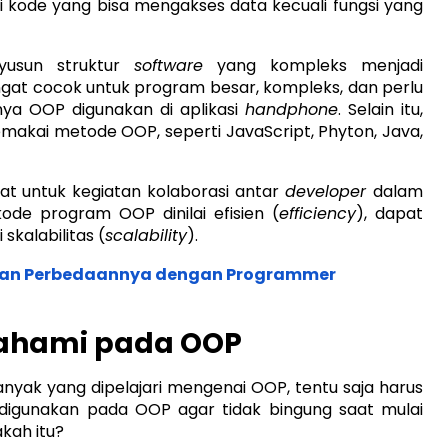
ri kode yang bisa mengakses data kecuali fungsi yang
usun struktur
software
yang kompleks menjadi
gat cocok untuk program besar, kompleks, dan perlu
nya OOP digunakan di aplikasi
handphone
. Selain itu,
kai metode OOP, seperti JavaScript, Phyton, Java,
at untuk kegiatan kolaborasi antar
developer
dalam
e program OOP dinilai efisien (
efficiency
), dapat
 skalabilitas (
scalability
).
 dan Perbedaannya dengan Programmer
pahami pada OOP
nyak yang dipelajari mengenai OOP, tentu saja harus
digunakan pada OOP agar tidak bingung saat mulai
kah itu?