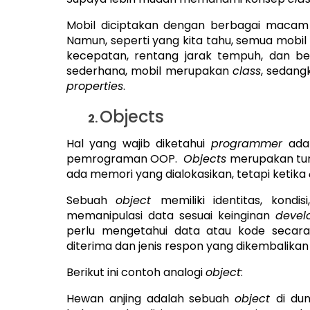
Mobil diciptakan dengan berbagai macam 
Namun, seperti yang kita tahu, semua mobil
kecepatan, rentang jarak tempuh, dan be
sederhana, mobil merupakan
class
, sedang
properties
.
Objects
Hal yang wajib diketahui
programmer
ad
pemrograman OOP.
Objects
merupakan tur
ada memori yang dialokasikan, tetapi ketika
Sebuah
object
memiliki identitas, kond
memanipulasi data sesuai keinginan
devel
perlu mengetahui data atau kode secara 
diterima dan jenis respon yang dikembalika
Berikut ini contoh analogi
object
:
Hewan anjing adalah sebuah
object
di du