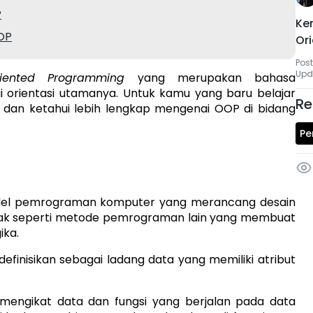
P
Ke
OP
Or
Post
Upd
riented Programming
yang merupakan bahasa
rientasi utamanya. Untuk kamu yang baru belajar
Re
i dan ketahui lebih lengkap mengenai OOP di bidang
Pe
el pemrograman komputer yang merancang desain
dak seperti metode pemrograman lain yang membuat
ika.
finisikan sebagai ladang data yang memiliki atribut
 mengikat data dan fungsi yang berjalan pada data