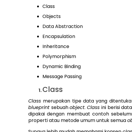
Class
Objects
Data Abstraction
Encapsulation
Inheritance
Polymorphism
Dynamic Binding
Message Passing
Class
Class
merupakan tipe data yang ditentuka
blueprint
sebuah
object
.
Class
ini berisi d
dipakai dengan membuat contoh sebelumn
properti atau metode umum untuk semua
o
Supaya lebih mudah memahami konsep
cla