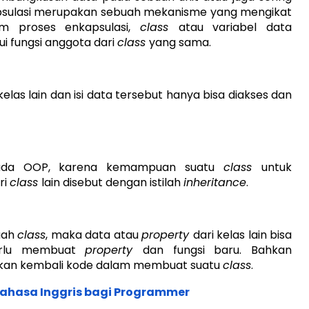
apsulasi merupakan sebuah mekanisme yang mengikat
am proses enkapsulasi,
class
atau variabel data
i fungsi anggota dari
class
yang sama.
las lain dan isi data tersebut hanya bisa diakses dan
pada OOP, karena kemampuan suatu
class
untuk
ri
class
lain disebut dengan istilah
inheritance
.
uah
class
, maka data atau
property
dari kelas lain bisa
erlu membuat
property
dan fungsi baru. Bahkan
kan kembali kode dalam membuat suatu
class
.
Bahasa Inggris bagi Programmer