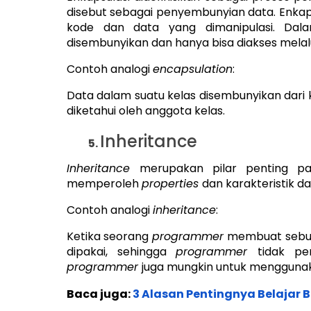
disebut sebagai penyembunyian data. Enk
kode dan data yang dimanipulasi. Dal
disembunyikan dan hanya bisa diakses melalu
Contoh analogi
encapsulation
:
Data dalam suatu kelas disembunyikan dari ke
diketahui oleh anggota kelas.
Inheritance
Inheritance
merupakan pilar penting 
memperoleh
properties
dan karakteristik da
Contoh analogi
inheritance
:
Ketika seorang
programmer
membuat seb
dipakai, sehingga
programmer
tidak p
programmer
juga mungkin untuk mengguna
Baca juga:
3 Alasan Pentingnya Belajar 