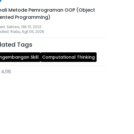
nali Metode Pemrograman OOP (Object
iented Programming)
ed: Selasa, Okt 10, 2023
ated: Rabu, Agt 05, 2026
lated Tags
ngembangan Skill
Computational Thinking
4,116