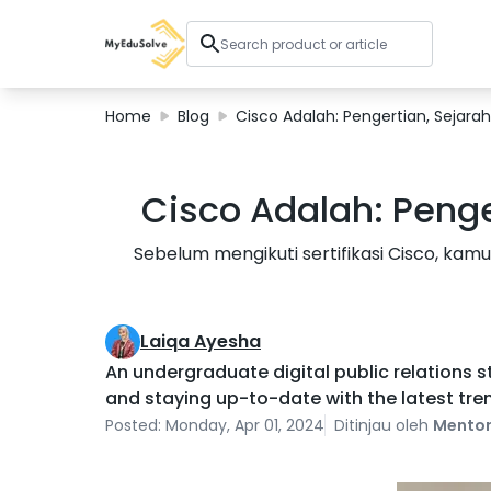
Home
Blog
Cisco Adalah: Pengertian, Sejarah,
Corporate Solutions
Cisco Adalah: Penger
Certifications
Programs
Sebelum mengikuti sertifikasi Cisco, ka
About Us
Laiqa Ayesha
Shop
An undergraduate digital public relations st
and staying up-to-date with the latest tre
Posted: Monday, Apr 01, 2024
Ditinjau oleh
Mentor
My Cart
Profile