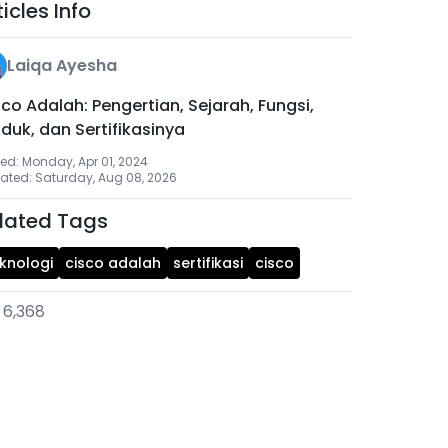
ticles Info
Laiqa Ayesha
co Adalah: Pengertian, Sejarah, Fungsi,
duk, dan Sertifikasinya
ed: Monday, Apr 01, 2024
ated: Saturday, Aug 08, 2026
lated Tags
knologi
cisco adalah
sertifikasi
cisco
6,368