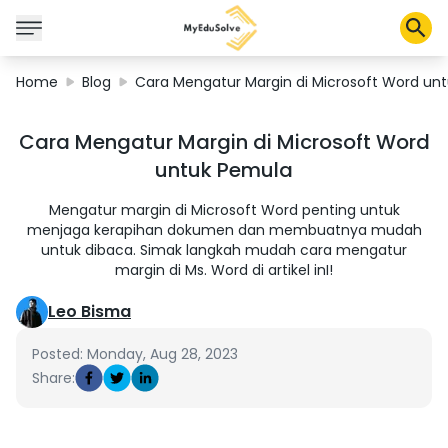
Home
Blog
Cara Mengatur Margin di Microsoft Word un
Corporate Solutions
Cara Mengatur Margin di Microsoft Word
Certifications
untuk Pemula
Programs
About Us
Mengatur margin di Microsoft Word penting untuk
menjaga kerapihan dokumen dan membuatnya mudah
untuk dibaca. Simak langkah mudah cara mengatur
margin di Ms. Word di artikel inI!
Shop
Leo Bisma
Posted: Monday, Aug 28, 2023
My Cart
Share:
Profile