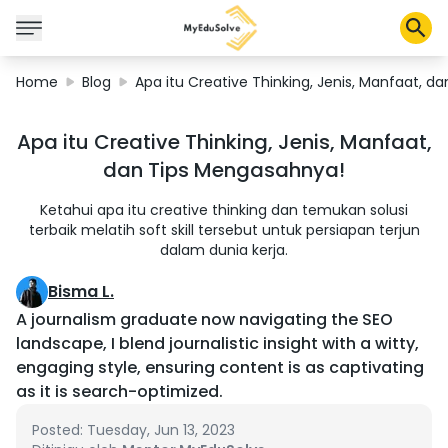
Home
Blog
Apa itu Creative Thinking, Jenis, Manfaat, 
Corporate Solutions
Apa itu Creative Thinking, Jenis, Manfaat,
Certifications
dan Tips Mengasahnya!
Programs
About Us
Ketahui apa itu creative thinking dan temukan solusi
terbaik melatih soft skill tersebut untuk persiapan terjun
dalam dunia kerja.
Shop
Bisma L.
A journalism graduate now navigating the SEO
landscape, I blend journalistic insight with a witty,
engaging style, ensuring content is as captivating
My Cart
as it is search-optimized.
Profile
Posted: Tuesday, Jun 13, 2023