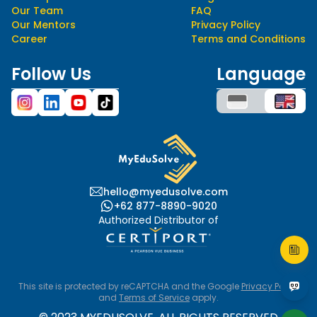
Our Team
FAQ
Our Mentors
Privacy Policy
Career
Terms and Conditions
Follow Us
Language
hello@myedusolve.com
+62 877-8890-9020
Authorized Distributor of
This site is protected by reCAPTCHA and the Google
Privacy Policy
and
Terms of Service
apply.