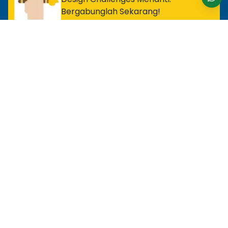
Bergabunglah Sekarang!
Untuk Profesional Tingkat Awal
MOS Excel Expert
MOS Excel Associate
Semua Program Tingkat Awal
Untuk Analis
MOS Word Associate
Project Management Ready
Semua Program Analis
Untuk Desainer