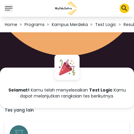
Home
Programs
Kampus Merdeka
Test Logic
Resul
Solusi Perusahaan
Sertifikasi
Program
Tentang Kami
Shop
Selamat!
Kamu telah menyelesaikan
Test Logic
Kamu
dapat melanjutkan rangkaian tes berikutnya.
Tes yang lain
Keranjang Saya
Profil