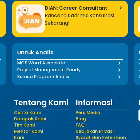
DIAN: Career Consultant
Rancang Karirmu: Konsultasi
Sekarang!
Untuk Analis
MOS Word Associate
Project Management Ready
Semua Program Analis
Tentang Kami
Informasi
Cerita Kami
Pers Media
Dampak Kami
Blog
Tim Kami
FAQ
Mentor Kami
Kebijakan Privasi
Karir
Syarat dan Ketentuan