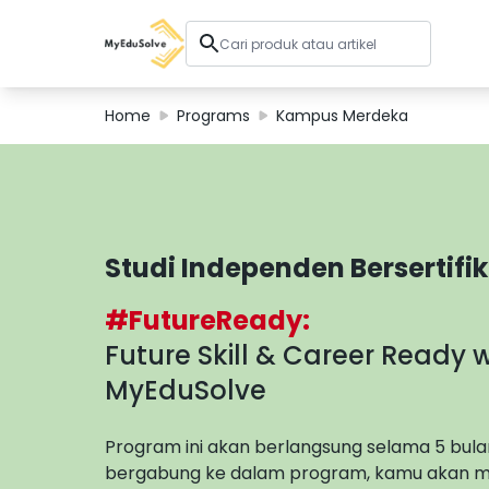
Home
Programs
Kampus Merdeka
Solusi Perusahaan
Sertifikasi
Program
Tentang Kami
Studi Independen Bersertifi
#FutureReady:
Shop
Future Skill & Career Ready w
MyEduSolve
Keranjang Saya
Program ini akan berlangsung selama 5 bula
Profil
bergabung ke dalam program, kamu akan m