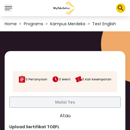
Home
Programs
Kampus Merdeka
Test English
Solusi Perusahaan
Sertifikasi
Program
Tentang Kami
0 Pertanyaan
0 Menit
0 Kali Kesempatan
Shop
Mulai Tes
Keranjang Saya
Atau
Profil
Upload Sertifikat TOEFL