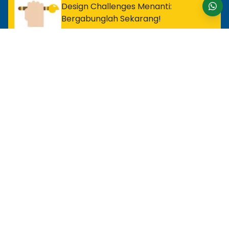
Design Challenges Menanti:
Bergabunglah Sekarang!
Untuk Profesional Tingkat Awal
MOS Excel Expert
MOS Excel Associate
Semua Program Tingkat Awal
Untuk Analis
MOS Word Associate
Project Management Ready
Semua Program Analis
Untuk Desainer