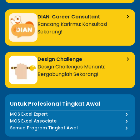
DIAN: Career Consultant
Rancang Karirmu: Konsultasi
Sekarang!
Design Challenge
Design Challenges Menanti:
Bergabunglah Sekarang!
Untuk Profesional Tingkat Awal
MOS Excel Expert
MOS Excel Associate
Semua Program Tingkat Awal