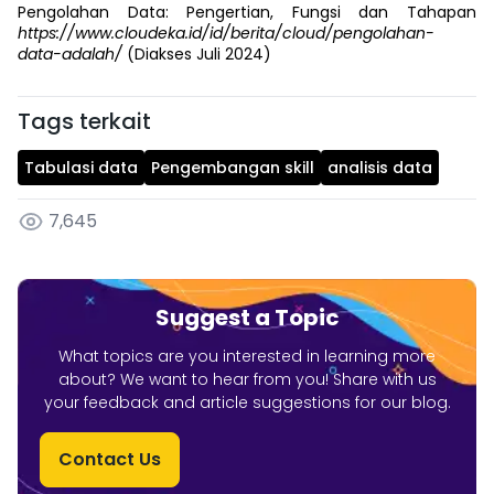
Pengolahan Data: Pengertian, Fungsi dan Tahapan
https://www.cloudeka.id/id/berita/cloud/pengolahan-
data-adalah/
(Diakses Juli 2024)
Tags terkait
Tabulasi data
Pengembangan skill
analisis data
7,645
Suggest a Topic
What topics are you interested in learning more
about? We want to hear from you! Share with us
your feedback and article suggestions for our blog.
Contact Us