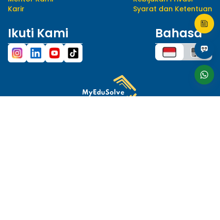
Karir
Syarat dan Ketentuan
Ikuti Kami
Bahasa
hello@myedusolve.com
+62 877-8890-9020
Distributor Resmi
Situs ini dilindungi oleh reCAPTCHA dan berlaku
Kebijakan Privasi
serta
Ketentuan Layanan
Google.
© 2023 MYEDUSOLVE. ALL RIGHTS RESERVED