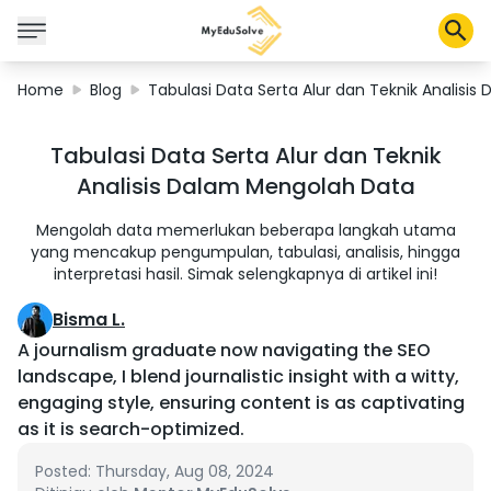
Home
Blog
Tabulasi Data Serta Alur dan Teknik Analisi
Solusi Perusahaan
Tabulasi Data Serta Alur dan Teknik
Sertifikasi
Analisis Dalam Mengolah Data
Program
Tentang Kami
Mengolah data memerlukan beberapa langkah utama
yang mencakup pengumpulan, tabulasi, analisis, hingga
interpretasi hasil. Simak selengkapnya di artikel ini!
Shop
Bisma L.
A journalism graduate now navigating the SEO
landscape, I blend journalistic insight with a witty,
engaging style, ensuring content is as captivating
Keranjang Saya
as it is search-optimized.
Profil
Posted: Thursday, Aug 08, 2024