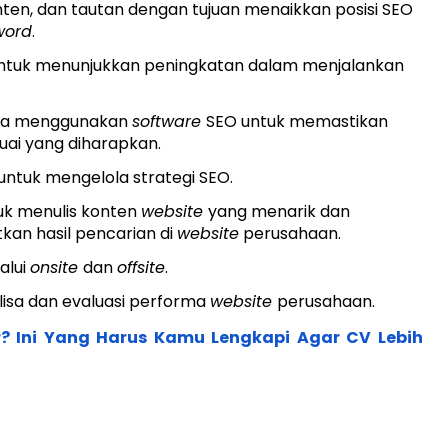
nten, dan tautan dengan tujuan menaikkan posisi SEO
word
.
untuk menunjukkan peningkatan dalam menjalankan
rma menggunakan
software
SEO untuk memastikan
suai yang diharapkan.
ntuk mengelola strategi SEO.
tuk menulis konten
website
yang menarik dan
kan hasil pencarian di
website
perusahaan.
alui
onsite
dan
offsite
.
isa dan evaluasi performa
website
perusahaan.
? Ini Yang Harus Kamu Lengkapi Agar CV Lebih