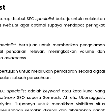
st
kerap disebut SEO
specialist
bekerja untuk melakukan
us
website
agar optimal supaya mendapat peringkat
pecialist
bertujuan untuk memberikan pengalaman
il pencarian relevan, meningkatkan volume dan
nd awareness
.
bertujuan untuk melakukan pemasaran secara digital
ualan sebuah perusahaan.
 SEO
specialist
adalah
keyword
atau kata kunci yang
software
SEO seperti Semrush, Ahrefs, Ubersuggest,
tics. Tujuannya untuk menaikkan visibilitas situs
 perusahaan semakin dikenal dan diharapkan dapat