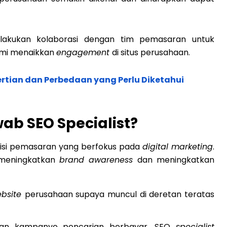
elakukan kolaborasi dengan tim pemasaran untuk
emi menaikkan
engagement
di situs perusahaan.
gertian dan Perbedaan yang Perlu Diketahui
b SEO Specialist?
visi pemasaran yang berfokus pada
digital marketing
.
 meningkatkan
brand awareness
dan meningkatkan
bsite
perusahaan supaya muncul di deretan teratas
kan kampanye pencarian berbayar, SEO
specialist