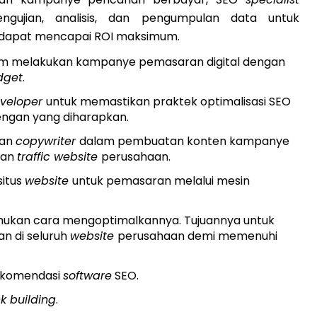
gujian, analisis, dan pengumpulan data untuk
ga dapat mencapai ROI maksimum.
am melakukan kampanye pemasaran digital dengan
dget
.
veloper
untuk memastikan praktek optimalisasi SEO
engan yang diharapkan.
an
copywriter
dalam pembuatan konten kampanye
kan
traffic website
perusahaan.
situs
website
untuk pemasaran melalui mesin
mukan cara mengoptimalkannya. Tujuannya untuk
an di seluruh
website
perusahaan demi memenuhi
ekomendasi
software
SEO.
nk building
.